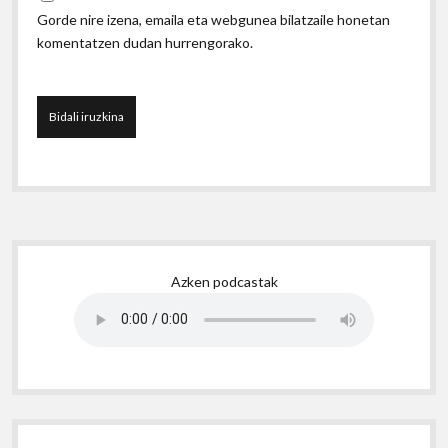
Gorde nire izena, emaila eta webgunea bilatzaile honetan
komentatzen dudan hurrengorako.
Sidebar
Azken podcastak