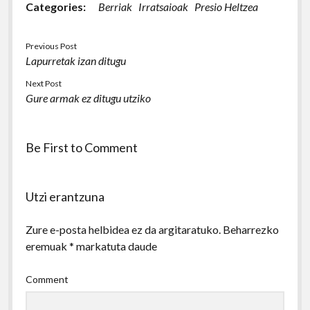
Categories:
Berriak
Irratsaioak
Presio Heltzea
Previous Post
Lapurretak izan ditugu
Next Post
Gure armak ez ditugu utziko
Be First to Comment
Utzi erantzuna
Zure e-posta helbidea ez da argitaratuko.
Beharrezko
eremuak
*
markatuta daude
Comment