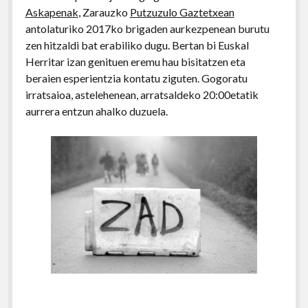
Askapenak
, Zarauzko
Putzuzulo Gaztetxean
antolaturiko 2017ko brigaden aurkezpenean burutu
zen hitzaldi bat erabiliko dugu. Bertan bi Euskal
Herritar izan genituen eremu hau bisitatzen eta
beraien esperientzia kontatu ziguten. Gogoratu
irratsaioa, astelehenean, arratsaldeko 20:00etatik
aurrera entzun ahalko duzuela.