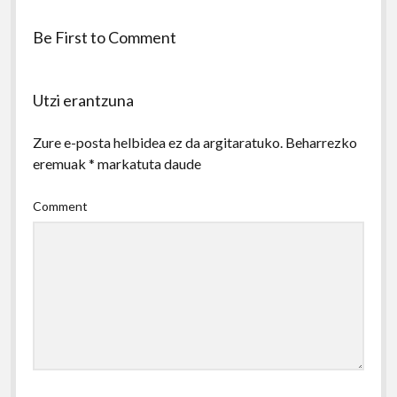
Be First to Comment
Utzi erantzuna
Zure e-posta helbidea ez da argitaratuko.
Beharrezko
eremuak
*
markatuta daude
Comment