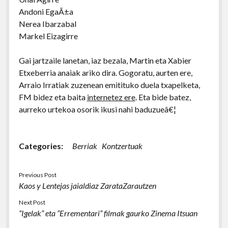
Andoni EgaÃ±a
Nerea Ibarzabal
Markel Eizagirre
Gai jartzaile lanetan, iaz bezala, Martin eta Xabier
Etxeberria anaiak ariko dira. Gogoratu, aurten ere,
Arraio Irratiak zuzenean emitituko duela txapelketa,
FM bidez eta baita
internetez ere
. Eta bide batez,
aurreko urtekoa osorik ikusi nahi baduzueâ€¦
Categories:
Berriak
Kontzertuak
Previous Post
Kaos y Lentejas jaialdiaz ZarataZarautzen
Next Post
“Igelak” eta “Errementari” filmak gaurko Zinema Itsuan