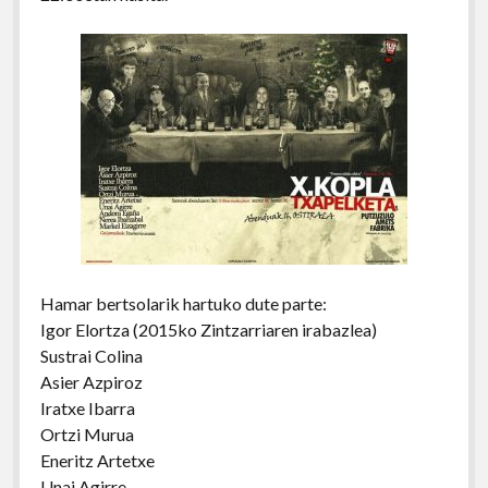
Hamar bertsolarik hartuko dute parte:
Igor Elortza (2015ko Zintzarriaren irabazlea)
Sustrai Colina
Asier Azpiroz
Iratxe Ibarra
Ortzi Murua
Eneritz Artetxe
Unai Agirre