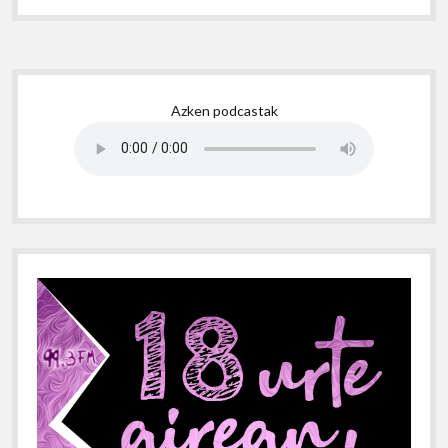
Sidebar
Azken podcastak