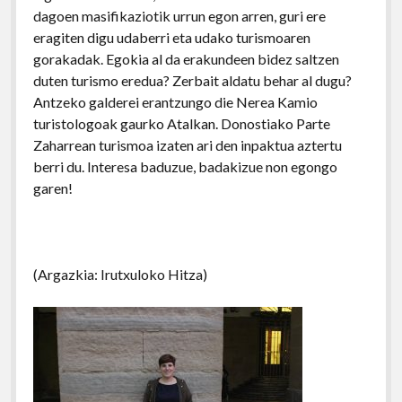
dagoen masifikaziotik urrun egon arren, guri ere
eragiten digu udaberri eta udako turismoaren
gorakadak. Egokia al da erakundeen bidez saltzen
duten turismo eredua? Zerbait aldatu behar al dugu?
Antzeko galderei erantzungo die Nerea Kamio
turistologoak gaurko Atalkan. Donostiako Parte
Zaharrean turismoa izaten ari den inpaktua aztertu
berri du. Interesa baduzue, badakizue non egongo
garen!
(Argazkia: Irutxuloko Hitza)