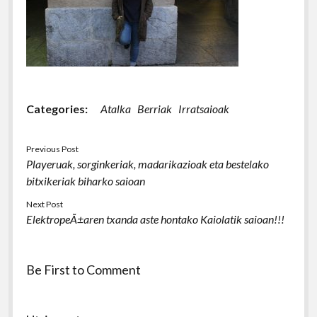
Categories:
Atalka
Berriak
Irratsaioak
Previous Post
Playeruak, sorginkeriak, madarikazioak eta bestelako
bitxikeriak biharko saioan
Next Post
ElektropeÃ±aren txanda aste hontako Kaiolatik saioan!!!
Be First to Comment