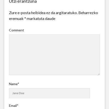
Utzi erantzuna
Zure e-posta helbidea ez da argitaratuko.
Beharrezko
eremuak
*
markatuta daude
Comment
Name*
Email*