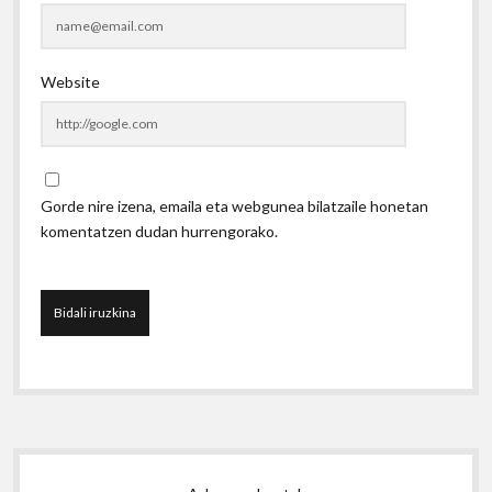
Website
Gorde nire izena, emaila eta webgunea bilatzaile honetan
komentatzen dudan hurrengorako.
Sidebar