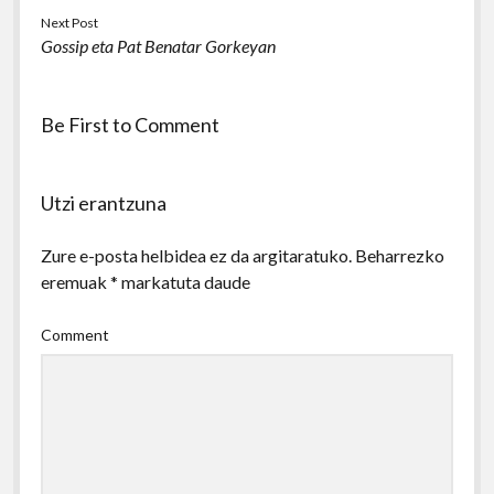
Next Post
Gossip eta Pat Benatar Gorkeyan
Be First to Comment
Utzi erantzuna
Zure e-posta helbidea ez da argitaratuko.
Beharrezko
eremuak
*
markatuta daude
Comment