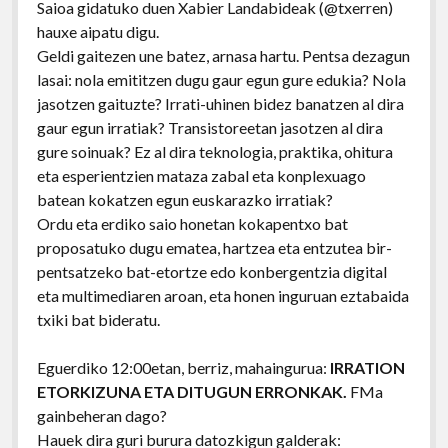
Saioa gidatuko duen Xabier Landabideak (@txerren)
hauxe aipatu digu.
Geldi gaitezen une batez, arnasa hartu. Pentsa dezagun
lasai: nola emititzen dugu gaur egun gure edukia? Nola
jasotzen gaituzte? Irrati-uhinen bidez banatzen al dira
gaur egun irratiak? Transistoreetan jasotzen al dira
gure soinuak? Ez al dira teknologia, praktika, ohitura
eta esperientzien mataza zabal eta konplexuago
batean kokatzen egun euskarazko irratiak?
Ordu eta erdiko saio honetan kokapentxo bat
proposatuko dugu ematea, hartzea eta entzutea bir-
pentsatzeko bat-etortze edo konbergentzia digital
eta multimediaren aroan, eta honen inguruan eztabaida
txiki bat bideratu.
Eguerdiko 12:00etan, berriz, mahaingurua:
IRRATION
ETORKIZUNA ETA DITUGUN ERRONKAK.
FMa
gainbeheran dago?
Hauek dira guri burura datozkigun galderak: