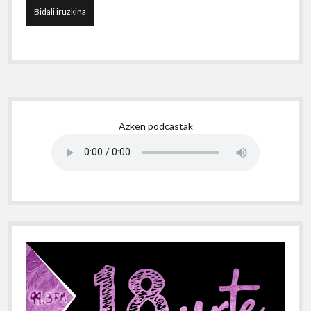
Sidebar
Azken podcastak