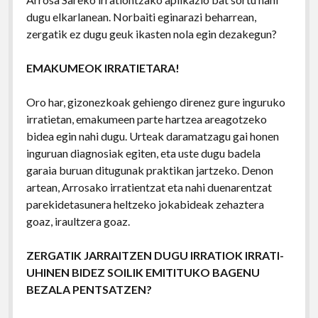
dugu elkarlanean. Norbaiti eginarazi beharrean,
zergatik ez dugu geuk ikasten nola egin dezakegun?
EMAKUMEOK IRRATIETARA!
Oro har, gizonezkoak gehiengo direnez gure inguruko
irratietan, emakumeen parte hartzea areagotzeko
bidea egin nahi dugu. Urteak daramatzagu gai honen
inguruan diagnosiak egiten, eta uste dugu badela
garaia buruan ditugunak praktikan jartzeko. Denon
artean, Arrosako irratientzat eta nahi duenarentzat
parekidetasunera heltzeko jokabideak zehaztera
goaz, iraultzera goaz.
ZERGATIK JARRAITZEN DUGU IRRATIOK IRRATI-
UHINEN BIDEZ SOILIK EMITITUKO BAGENU
BEZALA PENTSATZEN?