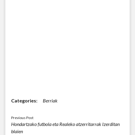
Categories:
Berriak
Previous Post
Hondartzako futbola eta Realeko atzerritarrak Izerditan
blaien