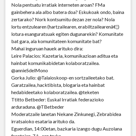
Nola pentsatu irratiak interneten aroan? FMa
gainbehera ala albo batera doa? Eskukoak ondo, baina
zertarako? Nork kontsumitu dezan zer nola? Nola
lortu entzulearen (hartzailearen, erabiltzailearenâ€¦)
lotura esanguratsuak egiten dugunarekin? Komunitate
bat gara, ala komunitateen komunitate bat?
Mahai inguruan hauek arituko dira:
Leire Palacios: Kazetaria, komunikazioan aditua eta
hainbat komunikabidetan kolaboratzailea.
@annieSdelMono
Gorka Julio: @Talaioskoop-en sortzaileetako bat.
Garatzailea, hacktibista, blogaria eta hainbat
hedabideetako kolaboratzailea. @teketen
Ttitto Betbeder: Euskal Irratiak federazioko
arduraduna. @TBetbeder
Moderatzaile lanetan Nekane Zinkunegi, Zebrabidea
irratsaioko esataria arituko da.
Eguerdian, 14:00etan, bazkaria izango dugu Auzolana
frontoian, 7 â‚¬ren truke.