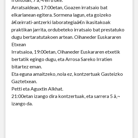
Arratsaldean, 17:00etan, Goazen irratsaio bat
elkarlanean egitera. Sormena lagun, eta goizeko
â€œirrati-antzerki laborategiaâ€n ikasitakoak
praktikan jarrita, ordubeteko irratsaio bat prestatuko
dugu bertaratutakoen artean. Oihaneder Euskararen
Etxean
Irratsaioa, 19:00etan, Oihaneder Euskararen etxetik
bertatik egingo dugu, eta Arrosa Sareko Irratien
bitartez eman.
Eta eguna amaitzeko, nola ez, kontzertuak Gasteizko
Gaztetxean.
Petti eta Aguxtin Alkhat.
21:00etan izango dira kontzertuak, eta sarrera 5 â‚¬
izango da.