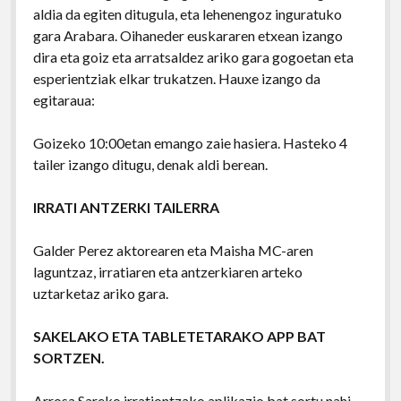
aldia da egiten ditugula, eta lehenengoz inguratuko
gara Arabara. Oihaneder euskararen etxean izango
dira eta goiz eta arratsaldez ariko gara gogoetan eta
esperientziak elkar trukatzen. Hauxe izango da
egitaraua:
Goizeko 10:00etan emango zaie hasiera. Hasteko 4
tailer izango ditugu, denak aldi berean.
IRRATI ANTZERKI TAILERRA
Galder Perez aktorearen eta Maisha MC-aren
laguntzaz, irratiaren eta antzerkiaren arteko
uztarketaz ariko gara.
SAKELAKO ETA TABLETETARAKO APP BAT
SORTZEN.
Arrosa Sareko irrationtzako aplikazio bat sortu nahi