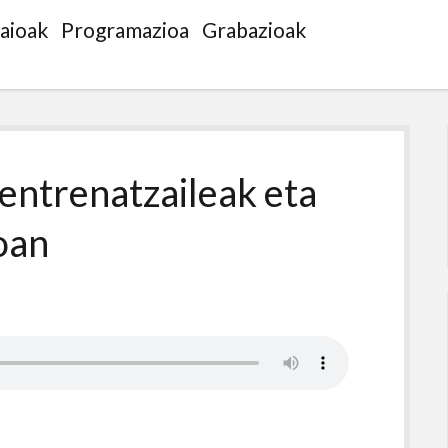
saioak
Programazioa
Grabazioak
 entrenatzaileak eta
oan