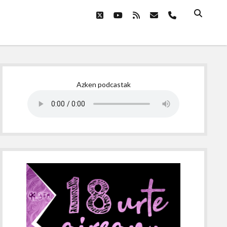
twitter
youtube
rss
email
phone
Sidebar
Azken podcastak