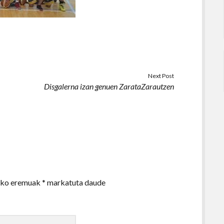
Next Post
Disgalerna izan genuen ZarataZarautzen
zko eremuak
*
markatuta daude