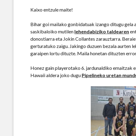
Kaixo entzule maite!
Bihar goi mailako gonbidatuak izango ditugu gela
saskibaloiko mutilen
lehendabiziko taldearen
ent
donostiarra eta Jokin Collantes zarauztarra. Berai
gerturatuko zaigu. Jakingo duzuen bezala aurten le
garaipen lortu dituzte. Maila honetan dituzten err
Honez gain playerotako 6. jardunaldiko emaitzak 
Hawaii aldera joko dugu
Pipelineko uretan mund