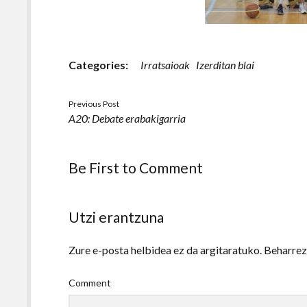
Categories:
Irratsaioak
Izerditan blai
Previous Post
A20: Debate erabakigarria
Be First to Comment
Utzi erantzuna
Zure e-posta helbidea ez da argitaratuko.
Beharre
Comment