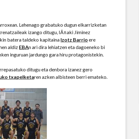
 arroxean. Lehenago grabatuko dugun elkarrizketan
renatzaileak izango ditugu, IÃ±aki Jiminez
ekin batera taldeko kapitaina
Izotz Barrio
ere
hen aldiz
EBA
n ari dira lehiatzen eta dagoeneko bi
onken inguruan jardungo gara hiru protagonistekin.
errepasatuko ditugu eta denbora izanez gero
uko txapelketa
ren azken albisteen berri emateko.