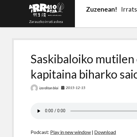
Zuzenean!
Irrat
Zarauzko irrati askea
Saskibaloiko mutilen
kapitaina biharko sai
2015-12-15
izerditan blai
Podcast:
Play in new window
|
Download