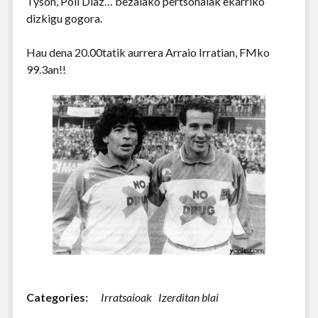
Tyson, Poli Diaz… bezalako pertsonaiak ekarriko
dizkigu gogora.
Hau dena 20.00tatik aurrera Arraio Irratian, FMko
99.3an!!
Categories:
Irratsaioak
Izerditan blai