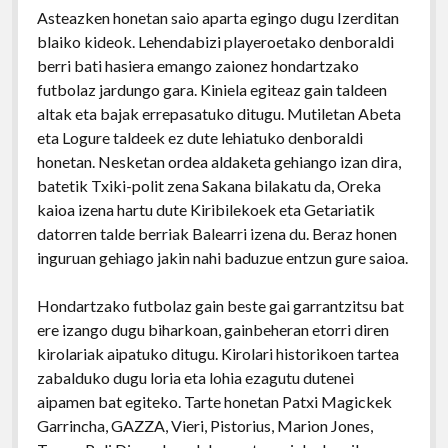
Asteazken honetan saio aparta egingo dugu Izerditan
blaiko kideok. Lehendabizi playeroetako denboraldi
berri bati hasiera emango zaionez hondartzako
futbolaz jardungo gara. Kiniela egiteaz gain taldeen
altak eta bajak errepasatuko ditugu. Mutiletan Abeta
eta Logure taldeek ez dute lehiatuko denboraldi
honetan. Nesketan ordea aldaketa gehiango izan dira,
batetik Txiki-polit zena Sakana bilakatu da, Oreka
kaioa izena hartu dute Kiribilekoek eta Getariatik
datorren talde berriak Balearri izena du. Beraz honen
inguruan gehiago jakin nahi baduzue entzun gure saioa.
Hondartzako futbolaz gain beste gai garrantzitsu bat
ere izango dugu biharkoan, gainbeheran etorri diren
kirolariak aipatuko ditugu. Kirolari historikoen tartea
zabalduko dugu loria eta lohia ezagutu dutenei
aipamen bat egiteko. Tarte honetan Patxi Magickek
Garrincha, GAZZA, Vieri, Pistorius, Marion Jones,