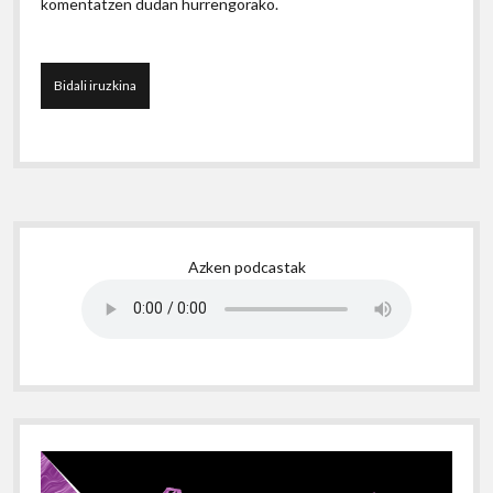
komentatzen dudan hurrengorako.
Sidebar
Azken podcastak