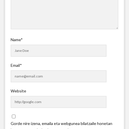
Name*
Email*
Website
Gorde nire izena, emaila eta webgunea bilatzaile honetan