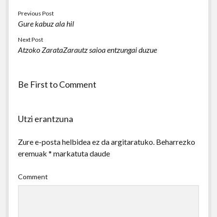
Previous Post
Gure kabuz ala hil
Next Post
Atzoko ZarataZarautz saioa entzungai duzue
Be First to Comment
Utzi erantzuna
Zure e-posta helbidea ez da argitaratuko.
Beharrezko
eremuak
*
markatuta daude
Comment