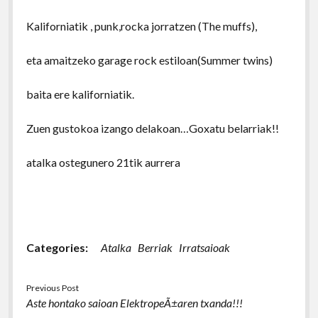
Kaliforniatik , punk,rocka jorratzen (The muffs),
eta amaitzeko garage rock estiloan(Summer twins)
baita ere kaliforniatik.
Zuen gustokoa izango delakoan…Goxatu belarriak!!
atalka ostegunero 21tik aurrera
Categories:
Atalka
Berriak
Irratsaioak
Previous Post
Aste hontako saioan ElektropeÃ±aren txanda!!!