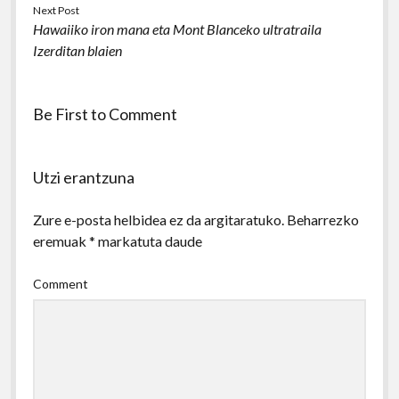
Next Post
Hawaiiko iron mana eta Mont Blanceko ultratraila
Izerditan blaien
Be First to Comment
Utzi erantzuna
Zure e-posta helbidea ez da argitaratuko.
Beharrezko
eremuak
*
markatuta daude
Comment