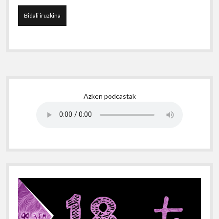
Sidebar
Azken podcastak