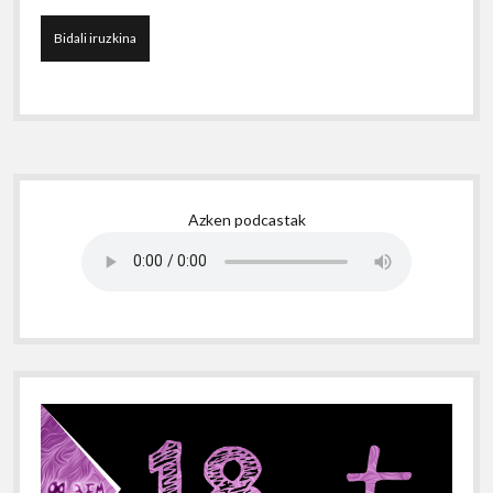
Sidebar
Azken podcastak