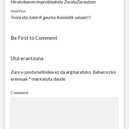
Hirukotearen improbisaketa ZarataZarautzen
Next Post
Txoni eta Julen K gaurko Kaiolatik saioan!!!
Be First to Comment
Utzi erantzuna
Zure e-posta helbidea ez da argitaratuko.
Beharrezko
eremuak
*
markatuta daude
Comment