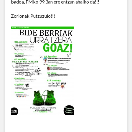
badoa, FMko 99.3an ere entzun ahalko da!!!
Zorionak Putzuzulo!!!