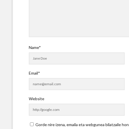
Name*
Email*
Website
Gorde nire izena, emaila eta webgunea bilatzaile 