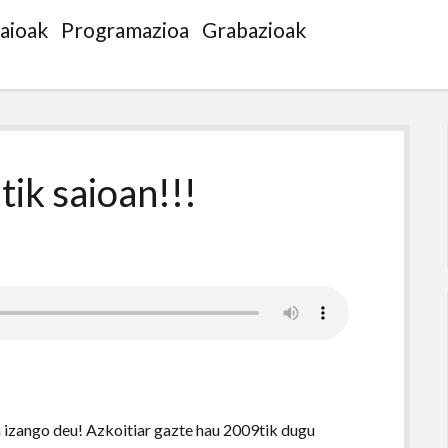
saioak
Programazioa
Grabazioak
tik saioan!!!
a izango deu! Azkoitiar gazte hau 2009tik dugu