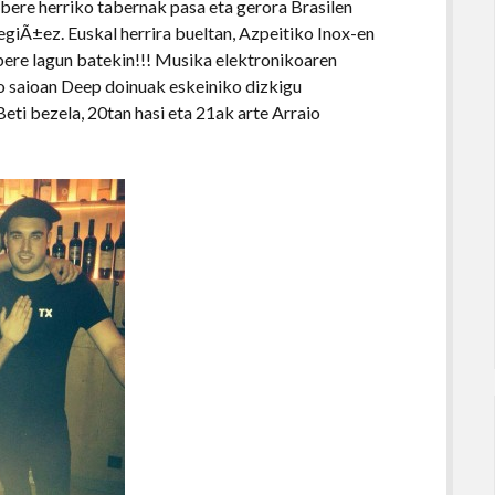
bere herriko tabernak pasa eta gerora Brasilen
giÃ±ez. Euskal herrira bueltan, Azpeitiko Inox-en
 bere lagun batekin!!! Musika elektronikoaren
o saioan Deep doinuak eskeiniko dizkigu
eti bezela, 20tan hasi eta 21ak arte Arraio