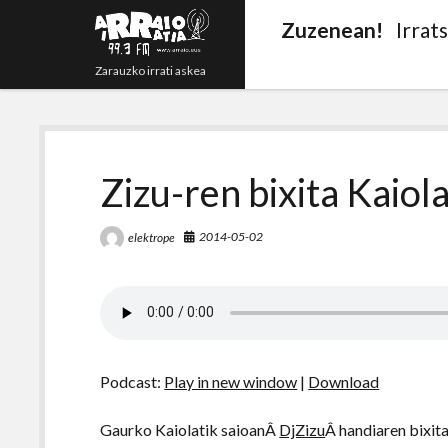
Zuzenean!
Irrat
Zarauzko irrati askea
Zizu-ren bixita Kaiola
2014-05-02
elektrope
Podcast:
Play in new window
|
Download
Gaurko Kaiolatik saioanÂ
DjZizu
Â handiaren bixit