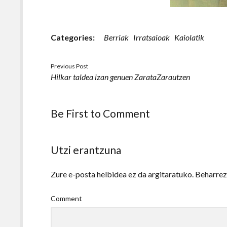
Categories:
Berriak
Irratsaioak
Kaiolatik
Previous Post
Hilkar taldea izan genuen ZarataZarautzen
Be First to Comment
Utzi erantzuna
Zure e-posta helbidea ez da argitaratuko.
Beharre
Comment