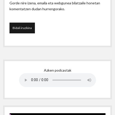
Gorde nire izena, emaila eta webgunea bilatzaile honetan
komentatzen dudan hurrengorako.
Sidebar
Azken podcastak