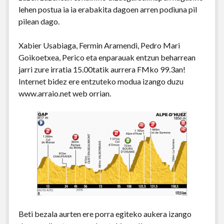
lehen postua ia ia erabakita dagoen arren podiuna pil
pilean dago.
Xabier Usabiaga, Fermin Aramendi, Pedro Mari
Goikoetxea, Perico eta enparauak entzun beharrean
jarri zure irratia 15.00tatik aurrera FMko 99.3an!
Internet bidez ere entzuteko modua izango duzu
www.arraio.net web orrian.
Beti bezala aurten ere porra egiteko aukera izango