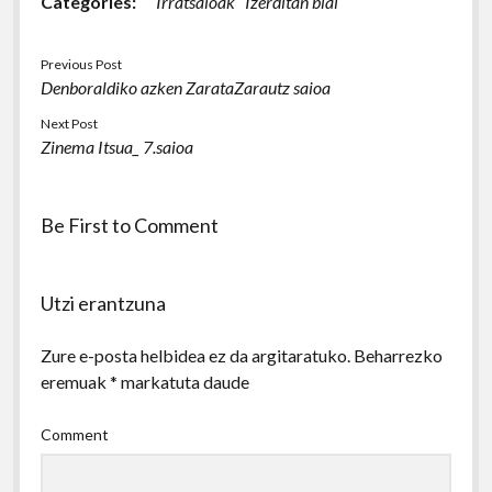
Categories:
Irratsaioak
Izerditan blai
Previous Post
Denboraldiko azken ZarataZarautz saioa
Next Post
Zinema Itsua_ 7.saioa
Be First to Comment
Utzi erantzuna
Zure e-posta helbidea ez da argitaratuko.
Beharrezko
eremuak
*
markatuta daude
Comment