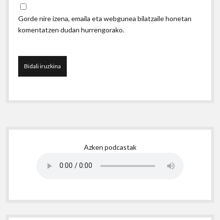
Gorde nire izena, emaila eta webgunea bilatzaile honetan
komentatzen dudan hurrengorako.
Sidebar
Azken podcastak