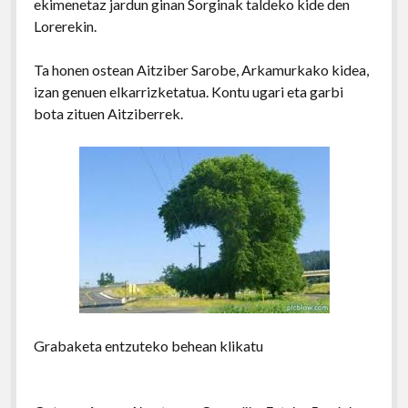
ekimenetaz jardun ginan Sorginak taldeko kide den
Lorerekin.
Ta honen ostean Aitziber Sarobe, Arkamurkako kidea,
izan genuen elkarrizketatua. Kontu ugari eta garbi
bota zituen Aitziberrek.
Grabaketa entzuteko behean klikatu