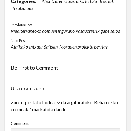
Categories:
Ahuntzaren Gauerdiko Eztula
Berriak
Irratsaioak
Previous Post
Mediterraneoko doinuen inguruko Pasaporterik gabe saioa
Next Post
Atalkako Intxaur Saltsan, Morauen proiektu berriaz
Be First to Comment
Utzi erantzuna
Zure e-posta helbidea ez da argitaratuko.
Beharrezko
eremuak
*
markatuta daude
Comment