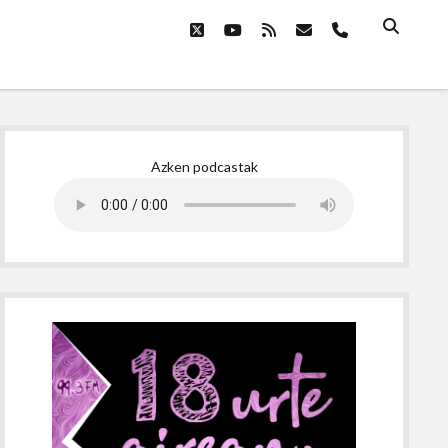
twitter
youtube
rss
email
phone
Sidebar
Azken podcastak