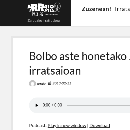
Zuzenean!
Irrat
Zarauzko irrati askea
Bolbo aste honetako
irratsaioan
2013-02-11
arraio
Podcast:
Play in new window
|
Download