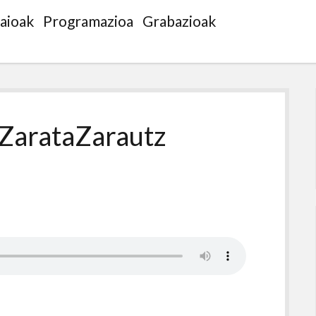
saioak
Programazioa
Grabazioak
 ZarataZarautz