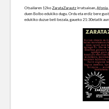
Otsailaren 12ko
ZarataZarautz
irratsaioan,
Afonia
duen Bolbo edukiko dugu. Ordu eta erdiz bere gus
edukiko duzue beti bezala, gaueko 21:30etatik aur