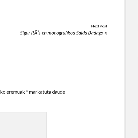
Next Post
Sigur RÃ³s-en monografikoa Salda Badago-n
zko eremuak
*
markatuta daude