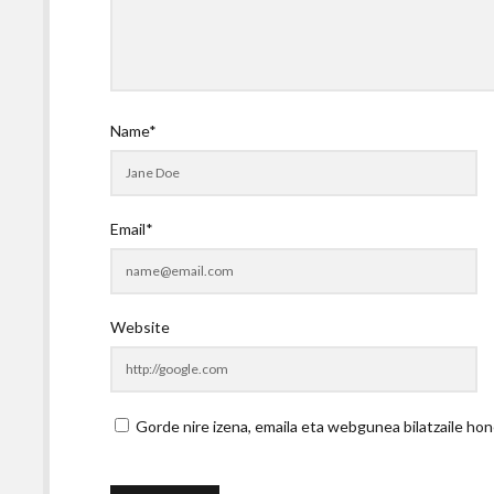
Name*
Email*
Website
Gorde nire izena, emaila eta webgunea bilatzaile 