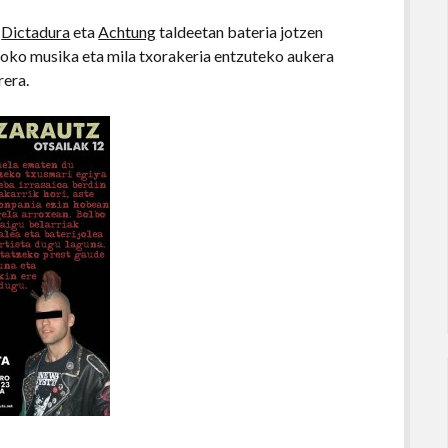
,
Dictadura
eta
Achtung
taldeetan bateria jotzen
toko musika eta mila txorakeria entzuteko aukera
rera.