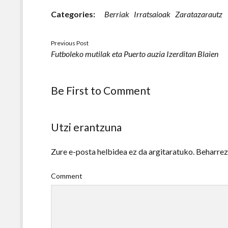
Categories:
Berriak
Irratsaioak
Zaratazarautz
Previous Post
Futboleko mutilak eta Puerto auzia Izerditan Blaien
Be First to Comment
Utzi erantzuna
Zure e-posta helbidea ez da argitaratuko.
Beharre
Comment