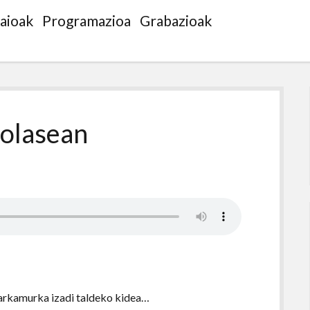
saioak
Programazioa
Grabazioak
olasean
 arkamurka izadi taldeko kidea…