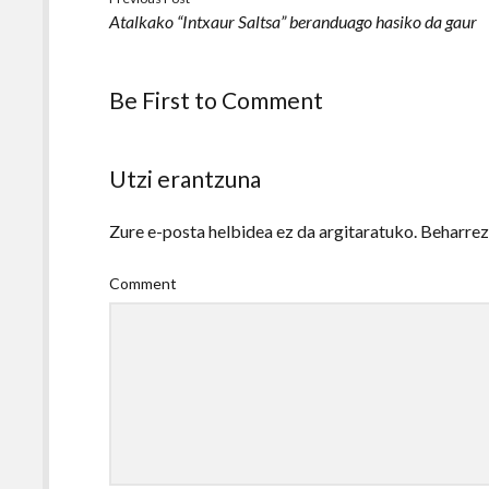
Atalkako “Intxaur Saltsa” beranduago hasiko da gaur
Be First to Comment
Utzi erantzuna
Zure e-posta helbidea ez da argitaratuko.
Beharre
Comment