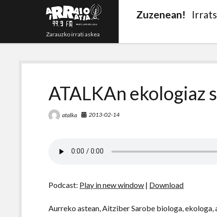
Zuzenean!
Irrat
Zarauzko irrati askea
ATALKAn ekologiaz s
2013-02-14
atalka
Podcast:
Play in new window
|
Download
Aurreko astean, Aitziber Sarobe biologa, ekologa,