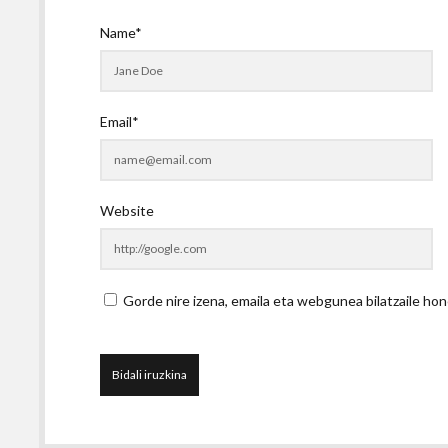
Name*
Email*
Website
Gorde nire izena, emaila eta webgunea bilatzaile 