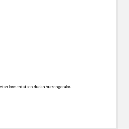
honetan komentatzen dudan hurrengorako.