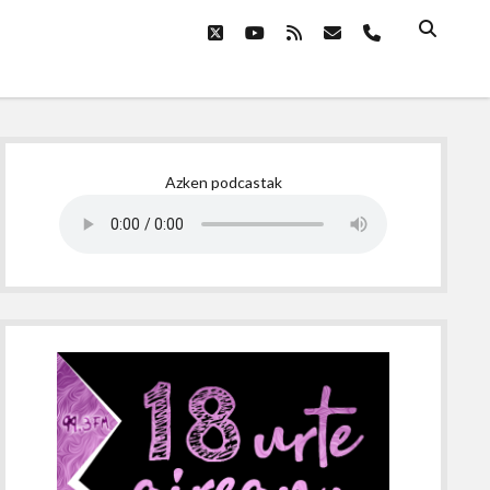
twitter
youtube
rss
email
phone
Sidebar
Azken podcastak