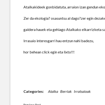
Atalkakideek gonbidatuta, arraion izan gendun ekol
Zer da ekologia? osasuntsu al dago?zer egin deza
galdera hauek eta gehiago Atalkako elkarrizketa s
Irrasaio interesgarri hau entzun nahi badezu,
hor behean click egin eta lixto!!!
Categories:
Atalka
Berriak
Irratsaioak
Previous Post