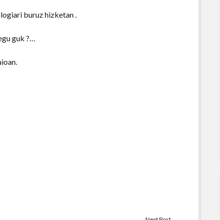
ogiari buruz hizketan .
kegu guk ?…
aioan.
Next Post