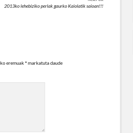
2013ko lehebiziko perlak gaurko Kaiolatik saioan!!!
zko eremuak
*
markatuta daude