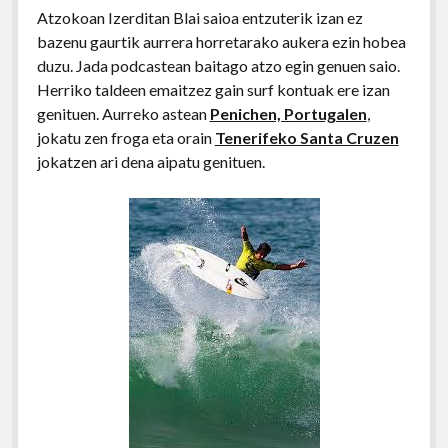
Atzokoan Izerditan Blai saioa entzuterik izan ez
bazenu gaurtik aurrera horretarako aukera ezin hobea
duzu. Jada podcastean baitago atzo egin genuen saio.
Herriko taldeen emaitzez gain surf kontuak ere izan
genituen. Aurreko astean
Penichen, Portugalen
,
jokatu zen froga eta orain
Tenerifeko Santa Cruzen
jokatzen ari dena aipatu genituen.