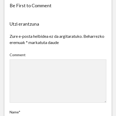
Be First to Comment
Utzi erantzuna
Zure e-posta helbidea ez da argitaratuko.
Beharrezko
eremuak
*
markatuta daude
Comment
Name*