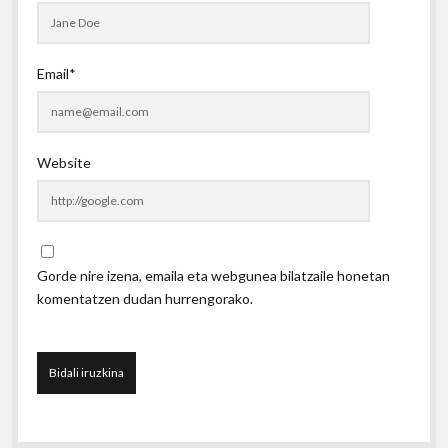
Email*
Website
Gorde nire izena, emaila eta webgunea bilatzaile honetan
komentatzen dudan hurrengorako.