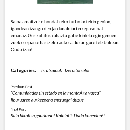
Saioa amaitzeko hondatzeko futbolari ekin genion,
igandean izango den jardunaldiari errepaso bat
emanaz. Gure ohitura ahaztu gabe kiniela egin genuen,
zuek ere parte hartzeko aukera duzue gure feizbukean.
Ondo izan!
Categories:
Irratsaioak
Izerditan blai
Previous Post
“Comunidades sin estado en la montaÃ±a vasca”
liburuaren aurkezpena entzungai duzue
Next Post
Saio bikoitza gaurkoan! Kaiolatik Dada konexion!!