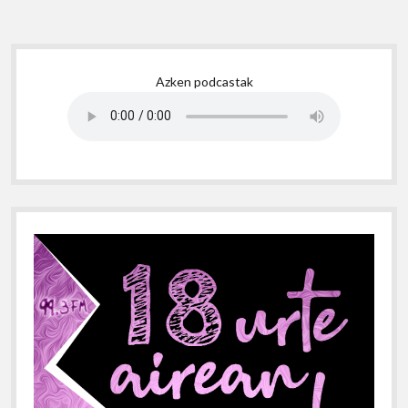
Sidebar
Azken podcastak