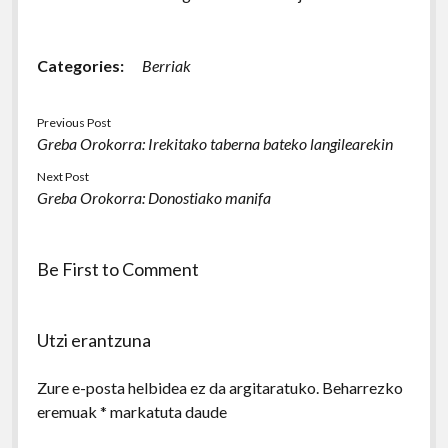
Categories:
Berriak
Previous Post
Greba Orokorra: Irekitako taberna bateko langilearekin
Next Post
Greba Orokorra: Donostiako manifa
Be First to Comment
Utzi erantzuna
Zure e-posta helbidea ez da argitaratuko.
Beharrezko
eremuak
*
markatuta daude