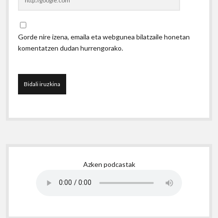
Gorde nire izena, emaila eta webgunea bilatzaile honetan
komentatzen dudan hurrengorako.
Sidebar
Azken podcastak