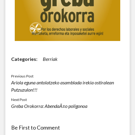
Categories:
Berriak
Previous Post
Ariola eguna antolatzeko asamblada irekia ostiralean
Putzuzulon!!!
Next Post
Greba Orokorra: AbendaÃ±o poligonoa
Be First to Comment