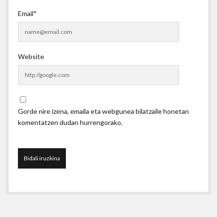
Email*
Website
Gorde nire izena, emaila eta webgunea bilatzaile honetan
komentatzen dudan hurrengorako.