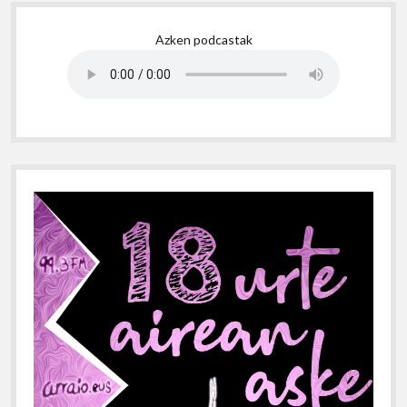
Sidebar
Azken podcastak