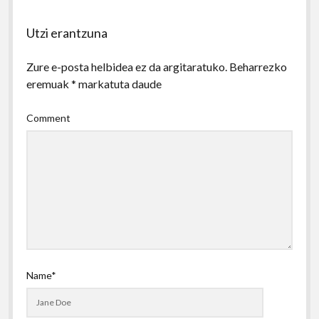
Utzi erantzuna
Zure e-posta helbidea ez da argitaratuko.
Beharrezko
eremuak
*
markatuta daude
Comment
Name*