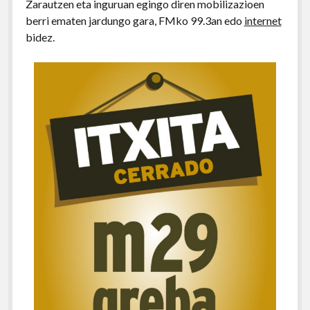
Zarautzen eta inguruan egingo diren mobilizazioen
berri ematen jardungo gara, FMko 99.3an edo
internet
bidez.