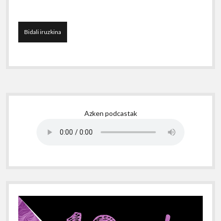
Sidebar
Azken podcastak