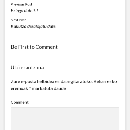
Previous Post
Ezingo dute!!!!
Next Post
Kukutza desalojatu dute
Be First to Comment
Utzi erantzuna
Zure e-posta helbidea ez da argitaratuko.
Beharrezko
eremuak
*
markatuta daude
Comment