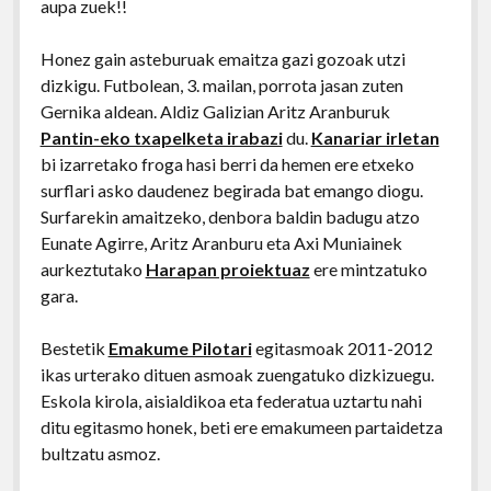
aupa zuek!!
Honez gain asteburuak emaitza gazi gozoak utzi
dizkigu. Futbolean, 3. mailan, porrota jasan zuten
Gernika aldean. Aldiz Galizian Aritz Aranburuk
Pantin-eko txapelketa irabazi
du.
Kanariar irletan
bi izarretako froga hasi berri da hemen ere etxeko
surflari asko daudenez begirada bat emango diogu.
Surfarekin amaitzeko, denbora baldin badugu atzo
Eunate Agirre, Aritz Aranburu eta Axi Muniainek
aurkeztutako
Harapan proiektuaz
ere mintzatuko
gara.
Bestetik
Emakume Pilotari
egitasmoak 2011-2012
ikas urterako dituen asmoak zuengatuko dizkizuegu.
Eskola kirola, aisialdikoa eta federatua uztartu nahi
ditu egitasmo honek, beti ere emakumeen partaidetza
bultzatu asmoz.