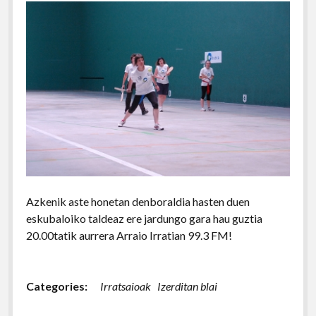
Azkenik aste honetan denboraldia hasten duen
eskubaloiko taldeaz ere jardungo gara hau guztia
20.00tatik aurrera Arraio Irratian 99.3 FM!
Categories:
Irratsaioak
Izerditan blai