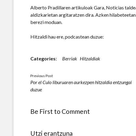
Alberto Pradillaren artikuloak Gara, Noticias taldea
aldizkarietan argitaratzen dira. Azken hilabeteetan 
berezi moduan.
Hitzaldi hau ere, podcastean duzue:
Categories:
Berriak
Hitzaldiak
Previous Post
Por el Culo liburuaren aurkezpen hitzaldia entzungai
duzue
Be First to Comment
Utzi erantzuna