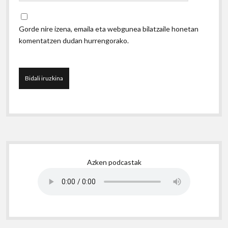
Gorde nire izena, emaila eta webgunea bilatzaile honetan
komentatzen dudan hurrengorako.
Sidebar
Azken podcastak