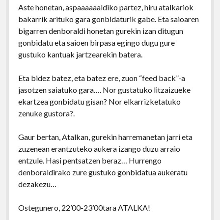
Aste honetan, aspaaaaaaldiko partez, hiru atalkariok
bakarrik arituko gara gonbidaturik gabe. Eta saioaren
bigarren denboraldi honetan gurekin izan ditugun
gonbidatu eta saioen birpasa egingo dugu gure
gustuko kantuak jartzearekin batera.
Eta bidez batez, eta batez ere, zuon “feed back”-a
jasotzen saiatuko gara…. Nor gustatuko litzaizueke
ekartzea gonbidatu gisan? Nor elkarrizketatuko
zenuke gustora?.
Gaur bertan, Atalkan, gurekin harremanetan jarri eta
zuzenean erantzuteko aukera izango duzu arraio
entzule. Hasi pentsatzen beraz… Hurrengo
denboraldirako zure gustuko gonbidatua aukeratu
dezakezu…
Ostegunero, 22’00-23’00tara ATALKA!