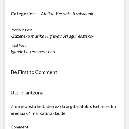
Categories:
Atalka
Berriak
Irratsaioak
Previous Post
-Zuzeneko musika Highway 9ri agur esateko-
Next Post
Igande hau ere bero-bero
Be First to Comment
Utzi erantzuna
Zure e-posta helbidea ez da argitaratuko.
Beharrezko
eremuak
*
markatuta daude
Comment