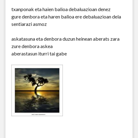
txanponak eta haien balioa debaluazioan denez
gure denbora eta haren balioa ere debaluazioan dela
sentiarazi asmoz
askatasuna eta denbora duzun heinean aberats zara
zure denbora askea
aberastasun iturri tai gabe