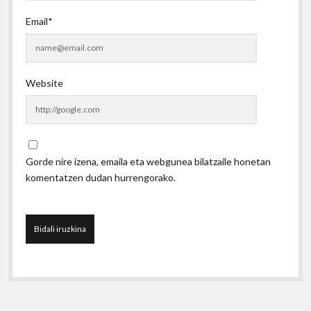
Email*
Website
Gorde nire izena, emaila eta webgunea bilatzaile honetan
komentatzen dudan hurrengorako.