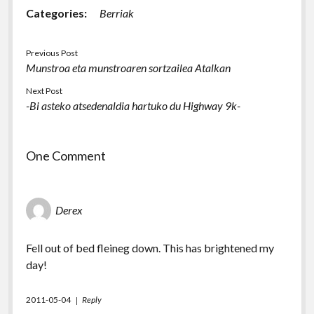
Categories:
Berriak
Previous Post
Munstroa eta munstroaren sortzailea Atalkan
Next Post
-Bi asteko atsedenaldia hartuko du Highway 9k-
One Comment
Derex
Fell out of bed fleineg down. This has brightened my
day!
2011-05-04
Reply