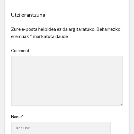
Utzi erantzuna
Zure e-posta helbidea ez da argitaratuko.
Beharrezko
eremuak
*
markatuta daude
Comment
Name*