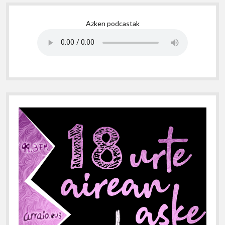
Sidebar
Azken podcastak