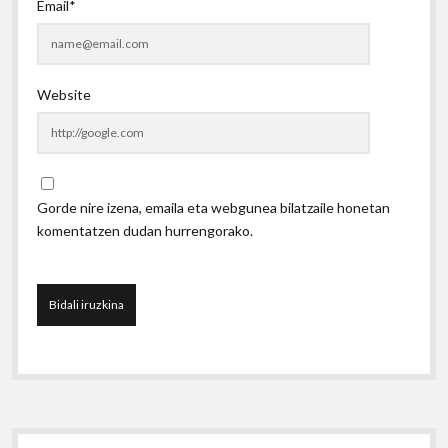
Email*
Website
Gorde nire izena, emaila eta webgunea bilatzaile honetan
komentatzen dudan hurrengorako.
Sidebar