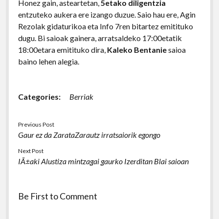
Honez gain, asteartetan,
5etako diligentzia
entzuteko aukera ere izango duzue. Saio hau ere, Agin
Rezolak gidaturikoa eta Info 7ren bitartez emitituko
dugu. Bi saioak gainera, arratsaldeko 17:00etatik
18:00etara emitituko dira,
Kaleko Bentanie
saioa
baino lehen alegia.
Categories:
Berriak
Previous Post
Gaur ez da ZarataZarautz irratsaiorik egongo
Next Post
IÃ±aki Alustiza mintzagai gaurko Izerditan Blai saioan
Be First to Comment