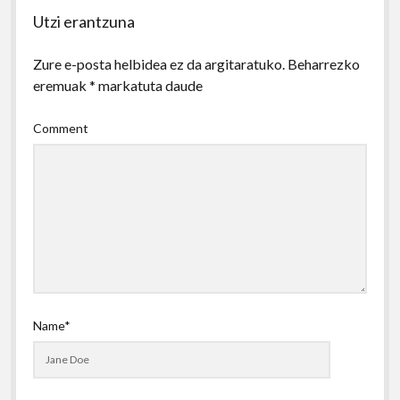
Utzi erantzuna
Zure e-posta helbidea ez da argitaratuko.
Beharrezko
eremuak
*
markatuta daude
Comment
Name*