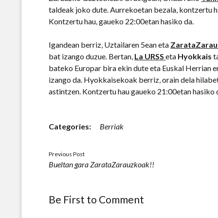
taldeak joko dute. Aurrekoetan bezala, kontzertu h
Kontzertu hau, gaueko 22:00etan hasiko da.
Igandean berriz, Uztailaren 5ean eta
ZarataZarau
bat izango duzue. Bertan,
La URSS
eta
Hyokkais
t
bateko Europar bira ekin dute eta Euskal Herrian
izango da. Hyokkaisekoak berriz, orain dela hilabe
astintzen. Kontzertu hau gaueko 21:00etan hasiko 
Categories:
Berriak
Previous Post
Bueltan gara ZarataZarauzkoak!!
Be First to Comment