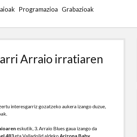
saioak
Programazioa
Grabazioak
arri Arraio irratiaren
zertu interesgarriz gozatzeko aukera izango duzue,
oak.
saioaren
eskutik, 3. Arraio Blues gaua izango da
el 483
eta Valladolid aldeko
Arizona Baby