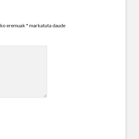
zko eremuak
*
markatuta daude