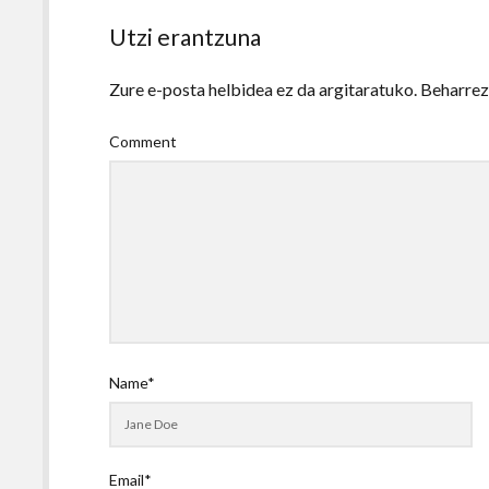
Utzi erantzuna
Zure e-posta helbidea ez da argitaratuko.
Beharre
Comment
Name*
Email*