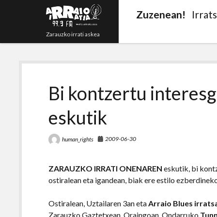
Zuzenean!
Irrat
Zarauzko irrati askea
Bi kontzertu interesg
eskutik
2009-06-30
human_rights
ZARAUZKO IRRATI ONENAREN
eskutik, bi kont
ostiralean eta igandean, biak ere estilo ezberdinek
Ostiralean, Uztailaren 3an eta
Arraio Blues irrat
Zarauzko Gaztetxean. Oraingoan, Ondarruko
Tunn