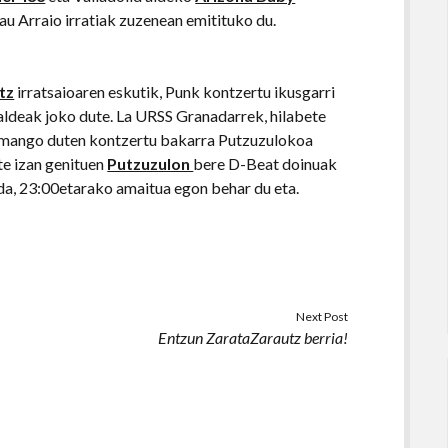
au Arraio irratiak zuzenean emitituko du.
tz
irratsaioaren eskutik, Punk kontzertu ikusgarri
aldeak joko dute. La URSS Granadarrek, hilabete
 emango duten kontzertu bakarra Putzuzulokoa
te izan genituen
Putzuzulon
bere D-Beat doinuak
da, 23:00etarako amaitua egon behar du eta.
Next Post
Entzun ZarataZarautz berria!