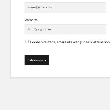
Website
Gorde nire izena, emaila eta webgunea bilatzaile 