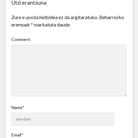
Utzi erantzuna
Zure e-posta helbidea ez da argitaratuko.
Beharrezko
eremuak
*
markatuta daude
Comment
Name*
Email*