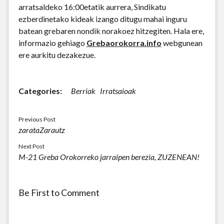
arratsaldeko 16:00etatik aurrera, Sindikatu
ezberdinetako kideak izango ditugu mahai inguru
batean grebaren nondik norakoez hitzegiten. Hala ere,
informazio gehiago
Grebaorokorra.info
webgunean
ere aurkitu dezakezue.
Categories:
Berriak
Irratsaioak
Previous Post
zarataZarautz
Next Post
M-21 Greba Orokorreko jarraipen berezia, ZUZENEAN!
Be First to Comment