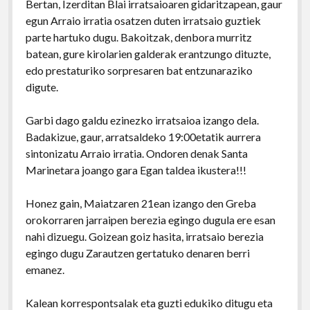
Bertan, Izerditan Blai irratsaioaren gidaritzapean, gaur
egun Arraio irratia osatzen duten irratsaio guztiek
parte hartuko dugu. Bakoitzak, denbora murritz
batean, gure kirolarien galderak erantzungo dituzte,
edo prestaturiko sorpresaren bat entzunaraziko
digute.
Garbi dago galdu ezinezko irratsaioa izango dela.
Badakizue, gaur, arratsaldeko 19:00etatik aurrera
sintonizatu Arraio irratia. Ondoren denak Santa
Marinetara joango gara Egan taldea ikustera!!!
Honez gain, Maiatzaren 21ean izango den Greba
orokorraren jarraipen berezia egingo dugula ere esan
nahi dizuegu. Goizean goiz hasita, irratsaio berezia
egingo dugu Zarautzen gertatuko denaren berri
emanez.
Kalean korrespontsalak eta guzti edukiko ditugu eta