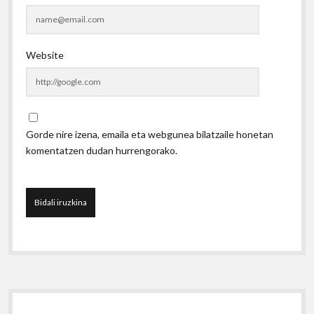
Website
Gorde nire izena, emaila eta webgunea bilatzaile honetan
komentatzen dudan hurrengorako.
Sidebar