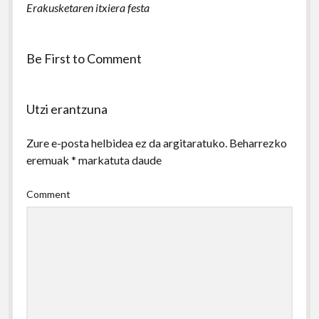
Erakusketaren itxiera festa
Be First to Comment
Utzi erantzuna
Zure e-posta helbidea ez da argitaratuko.
Beharrezko
eremuak
*
markatuta daude
Comment