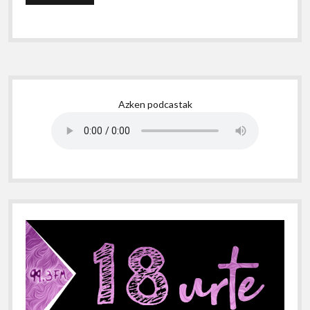
Sidebar
Azken podcastak