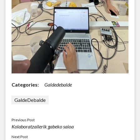
Categories:
Galdedebalde
GaldeDebalde
Previous Post
Kolaboratzailerik gabeko saioa
Next Post