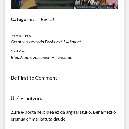
Categories:
Berriak
Previous Post
Geratzen zera edo Bashoaz!!! 4.Saioa!!
Next Post
Bloodstains zuzenean Hiruputzun
Be First to Comment
Utzi erantzuna
Zure e-posta helbidea ez da argitaratuko.
Beharrezko
eremuak
*
markatuta daude