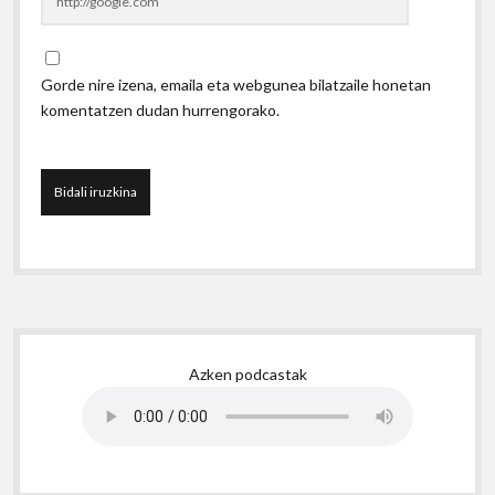
Gorde nire izena, emaila eta webgunea bilatzaile honetan
komentatzen dudan hurrengorako.
Sidebar
Azken podcastak