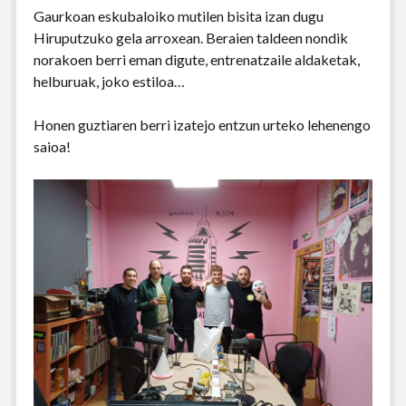
Gaurkoan eskubaloiko mutilen bisita izan dugu
Hiruputzuko gela arroxean. Beraien taldeen nondik
norakoen berri eman digute, entrenatzaile aldaketak,
helburuak, joko estiloa…
Honen guztiaren berri izatejo entzun urteko lehenengo
saioa!