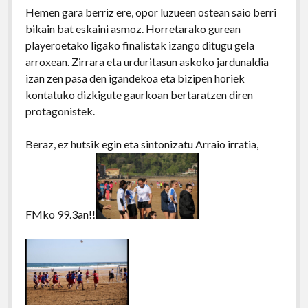
Hemen gara berriz ere, opor luzueen ostean saio berri
bikain bat eskaini asmoz. Horretarako gurean
playeroetako ligako finalistak izango ditugu gela
arroxean. Zirrara eta urduritasun askoko jardunaldia
izan zen pasa den igandekoa eta bizipen horiek
kontatuko dizkigute gaurkoan bertaratzen diren
protagonistek.
Beraz, ez hutsik egin eta sintonizatu Arraio irratia,
FMko 99.3an!!