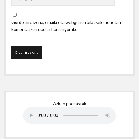
Gorde nire izena, emaila eta webgunea bilatzaile honetan
komentatzen dudan hurrengorako.
Sidebar
Azken podcastak