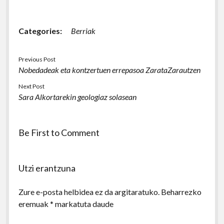
Categories:
Berriak
Previous Post
Nobedadeak eta kontzertuen errepasoa ZarataZarautzen
Next Post
Sara Alkortarekin geologiaz solasean
Be First to Comment
Utzi erantzuna
Zure e-posta helbidea ez da argitaratuko.
Beharrezko
eremuak
*
markatuta daude