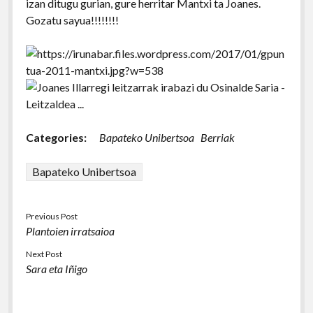
izan ditugu gurian, gure herritar Mantxi ta Joanes.
Gozatu sayua!!!!!!!!
Categories:
Bapateko Unibertsoa
Berriak
Bapateko Unibertsoa
Previous Post
Plantoien irratsaioa
Next Post
Sara eta Iñigo