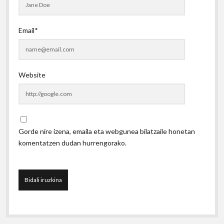
Email*
Website
Gorde nire izena, emaila eta webgunea bilatzaile honetan
komentatzen dudan hurrengorako.