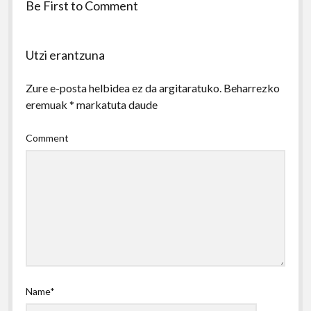
Be First to Comment
Utzi erantzuna
Zure e-posta helbidea ez da argitaratuko.
Beharrezko
eremuak
*
markatuta daude
Comment
Name*