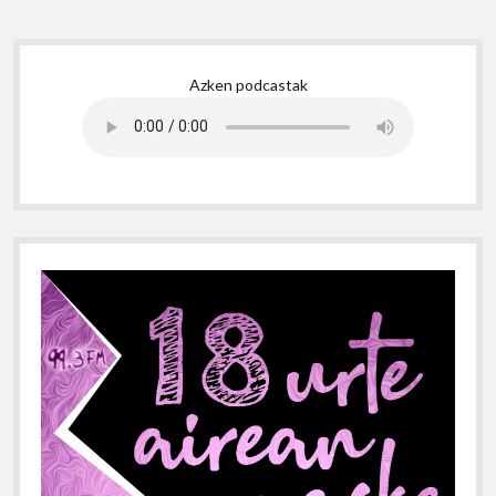
Sidebar
Azken podcastak