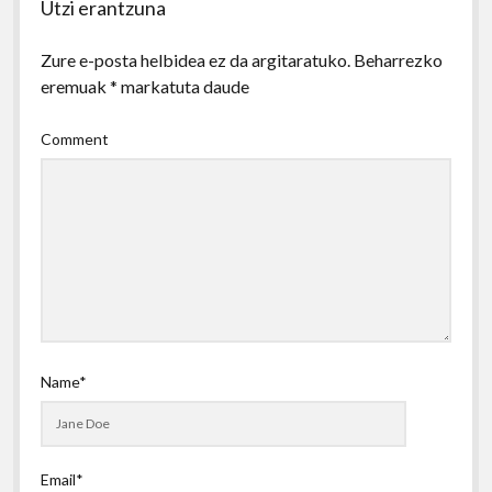
Utzi erantzuna
Zure e-posta helbidea ez da argitaratuko.
Beharrezko
eremuak
*
markatuta daude
Comment
Name*
Email*