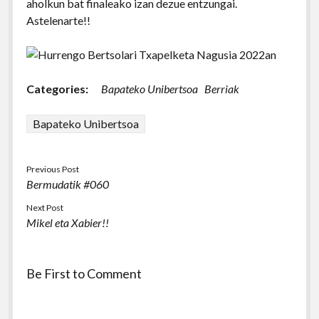
aholkun bat finaleako izan dezue entzungai.
Astelenarte!!
Categories:
Bapateko Unibertsoa
Berriak
Bapateko Unibertsoa
Previous Post
Bermudatik #060
Next Post
Mikel eta Xabier!!
Be First to Comment