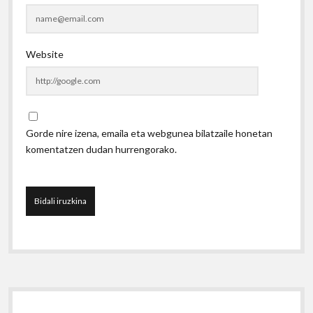
Website
Gorde nire izena, emaila eta webgunea bilatzaile honetan
komentatzen dudan hurrengorako.
Sidebar