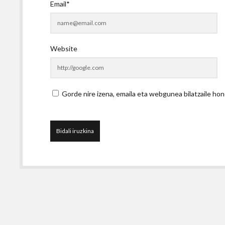
Email*
Website
Gorde nire izena, emaila eta webgunea bilatzaile 