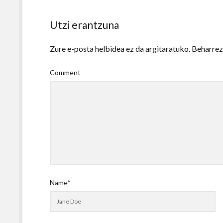
Utzi erantzuna
Zure e-posta helbidea ez da argitaratuko.
Beharre
Comment
Name*