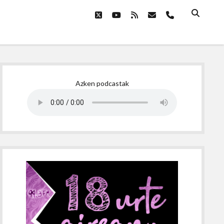
twitter
youtube
rss
email
phone
Sidebar
Azken podcastak