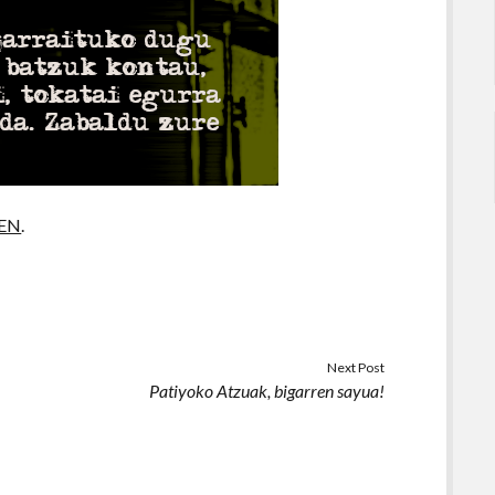
EN
.
Next Post
Patiyoko Atzuak, bigarren sayua!