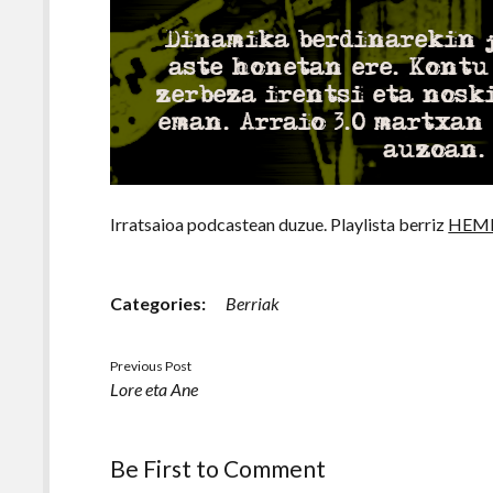
Irratsaioa podcastean duzue. Playlista berriz
HEM
Categories:
Berriak
Previous Post
Lore eta Ane
Be First to Comment