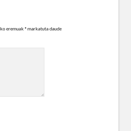
zko eremuak
*
markatuta daude