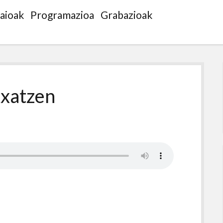
saioak
Programazioa
Grabazioak
txatzen