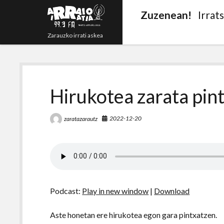
Zuzenean!
Irrat
Zarauzko irrati askea
Hirukotea zarata pin
2022-12-20
zaratazarautz
Podcast:
Play in new window
|
Download
Aste honetan ere hirukotea egon gara pintxatzen.