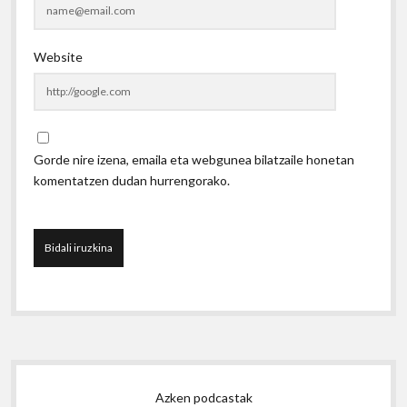
Website
Gorde nire izena, emaila eta webgunea bilatzaile honetan
komentatzen dudan hurrengorako.
Sidebar
Azken podcastak