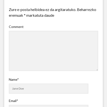
Zure e-posta helbidea ez da argitaratuko.
Beharrezko
eremuak
*
markatuta daude
Comment
Name*
Email*