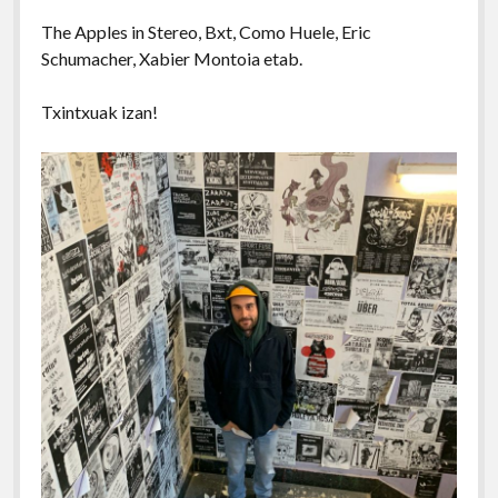
The Apples in Stereo, Bxt, Como Huele, Eric
Schumacher, Xabier Montoia etab.
Txintxuak izan!