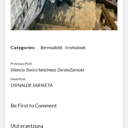
Categories:
Bermudatik
Irratsaioak
Previous Post
Silencio Toxico fanzineaz ZarataZarautz
Next Post
OSINALDE SARIKETA
Be First to Comment
Utzi erantzuna