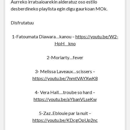
Aurreko irratsaioarekin alderatuz oso estilo
desberdineko playlista egin digu gaurkoan MOk.
Disfrutatuu
1-Fatoumata Diawara…kanou –
https://youtu.be/W2-
HpH__kno
2-Moriarty…fever
3- Melissa Laveaux…scissers –
https://youtu.be/7nmtVAYXwK8
4- Vera Hall….troube so hard –
https://youtu.be/aYbanVLseKw
5-Zaz..Eblouie par la nuit –
https://youtu.be/KDcgOpUp2nc