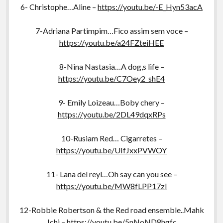
6- Christophe…Aline –
https://youtu.be/-E_Hyn53acA
7-Adriana Partimpim…Fico assim sem voce –
https://youtu.be/a24FZteiHEE
8-Nina Nastasia…A dog,s life –
https://youtu.be/C7Oey2_shE4
9- Emily Loizeau…Boby chery –
https://youtu.be/2DL49dqxRPs
10-Rusiam Red… Cigarretes –
https://youtu.be/UIfJxxPVWOY
11- Lana del reyl…Oh say can you see –
https://youtu.be/MW8fLPP17zI
12-Robbie Robertson & the Red road ensemble..Mahk
Jchi –
https://youtu.be/5nNoND8hgfc