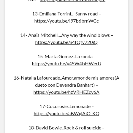
13-Emiliana Torrini… Sunny road –
https://youtu.be/i97b6brnWCc
14- Anaïs Mitchell…Any way the wind blows –
https://youtu.be/n4fQfv720iQ
15-Marta Gomez..La ronda –
https://youtu.be/y45W4bHWerU
16-Natalia Lafourcade..Amor,amor de mis amores(A
dueto con Devendra Banhart) –
https://youtu.be/hzVRHEZcv6A
17-Cocorosie..Lemonade –
https://youtu.be/aBWxjAiO_KQ
18-David Bowie..Rock & roll suicide –