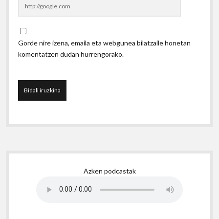
Gorde nire izena, emaila eta webgunea bilatzaile honetan
komentatzen dudan hurrengorako.
Sidebar
Azken podcastak