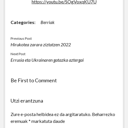
https://youtu.be/SOgVoxqKU7U
Categories:
Berriak
Previous Post
Hirukotea zarara ziztatzen 2022
Next Post
Errusia eta Ukrainaren gatazka aztergai
Be First to Comment
Utzi erantzuna
Zure e-posta helbidea ez da argitaratuko.
Beharrezko
eremuak
*
markatuta daude