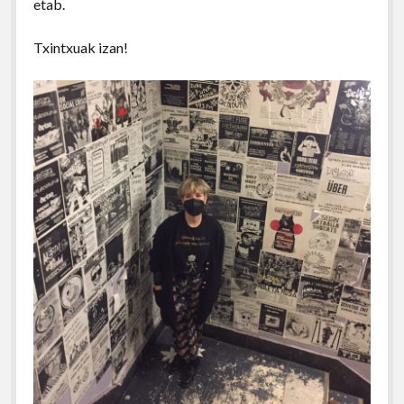
etab.
Txintxuak izan!