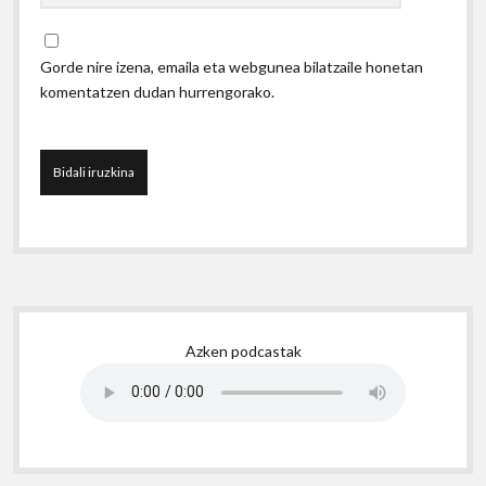
Gorde nire izena, emaila eta webgunea bilatzaile honetan
komentatzen dudan hurrengorako.
Sidebar
Azken podcastak