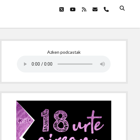
twitter
youtube
rss
email
phone
Sidebar
Azken podcastak