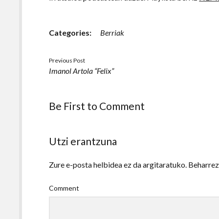
Categories:
Berriak
Previous Post
Imanol Artola “Felix”
Be First to Comment
Utzi erantzuna
Zure e-posta helbidea ez da argitaratuko.
Beharre
Comment