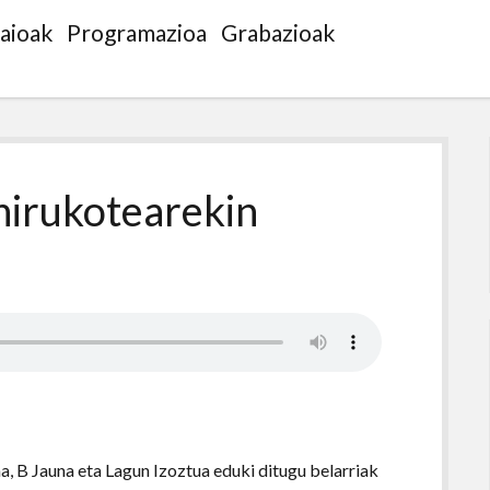
saioak
Programazioa
Grabazioak
hirukotearekin
, B Jauna eta Lagun Izoztua eduki ditugu belarriak