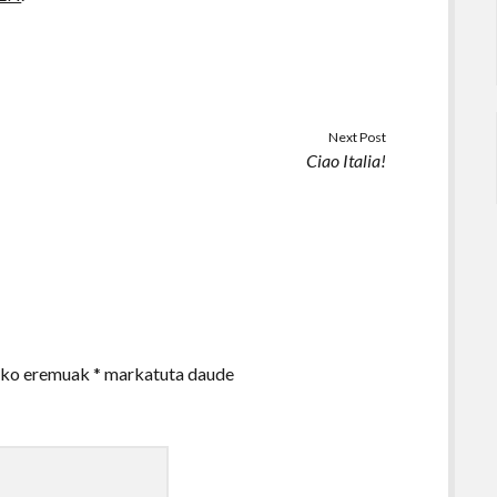
Next Post
Ciao Italia!
zko eremuak
*
markatuta daude