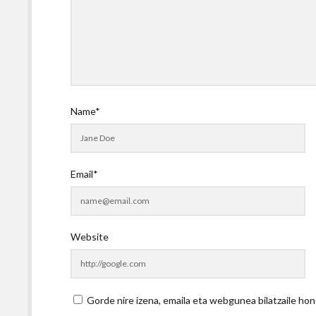
Name*
Email*
Website
Gorde nire izena, emaila eta webgunea bilatzaile 