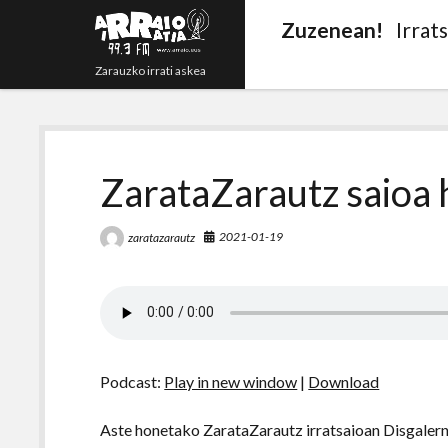
Zuzenean!
Irrat
Zarauzko irrati askea
ZarataZarautz saioa 
2021-01-19
zaratazarautz
Podcast:
Play in new window
|
Download
Aste honetako ZarataZarautz irratsaioan Disgalerna