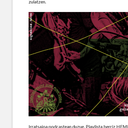
zulatzen.
Irratsaioa podcastean duzue. Playlista berriz
HEM