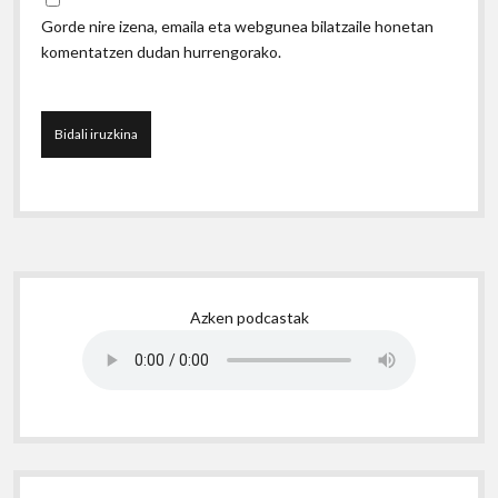
Gorde nire izena, emaila eta webgunea bilatzaile honetan
komentatzen dudan hurrengorako.
Sidebar
Azken podcastak