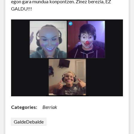
egon gara mundua konpontzen. Zinez berezia, EZ
GALDU!!!
Categories:
Berriak
GaldeDebalde