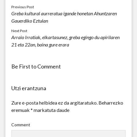
Previous Post
Greba kultural aurreratua igande honetan Ahuntzaren
Gauerdiko Eztulan
Next Post
Arraio Irratiak, elkartasunez, greba egingo du apirilaren
21 eta 22an, baina gure erara
Be First to Comment
Utzi erantzuna
Zure e-posta helbidea ez da argitaratuko.
Beharrezko
eremuak
*
markatuta daude
Comment