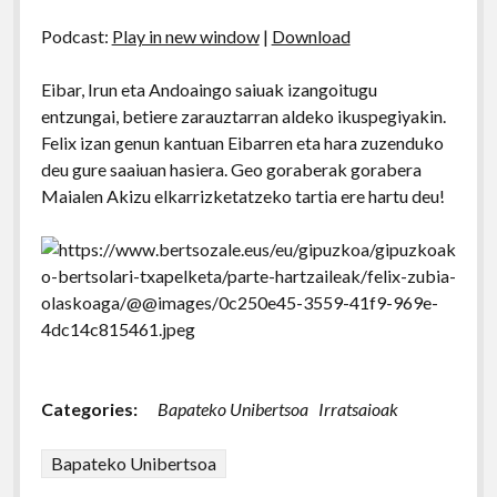
Podcast:
Play in new window
|
Download
Eibar, Irun eta Andoaingo saiuak izangoitugu
entzungai, betiere zarauztarran aldeko ikuspegiyakin.
Felix izan genun kantuan Eibarren eta hara zuzenduko
deu gure saaiuan hasiera. Geo goraberak gorabera
Maialen Akizu elkarrizketatzeko tartia ere hartu deu!
Categories:
Bapateko Unibertsoa
Irratsaioak
Bapateko Unibertsoa