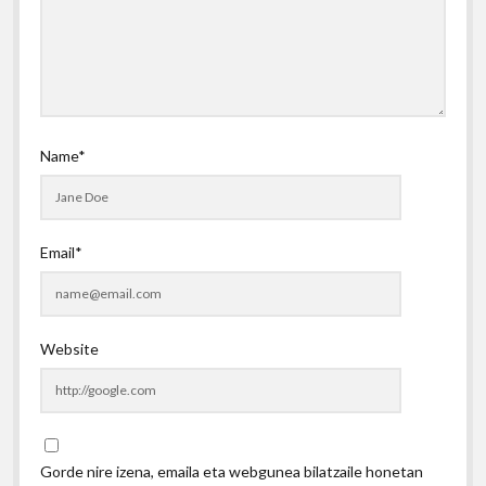
Name*
Email*
Website
Gorde nire izena, emaila eta webgunea bilatzaile honetan