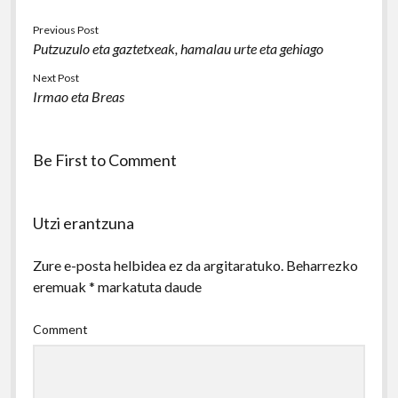
Previous Post
Putzuzulo eta gaztetxeak, hamalau urte eta gehiago
Next Post
Irmao eta Breas
Be First to Comment
Utzi erantzuna
Zure e-posta helbidea ez da argitaratuko.
Beharrezko
eremuak
*
markatuta daude
Comment