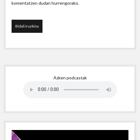
komentatzen dudan hurrengorako.
Sidebar
Azken podcastak