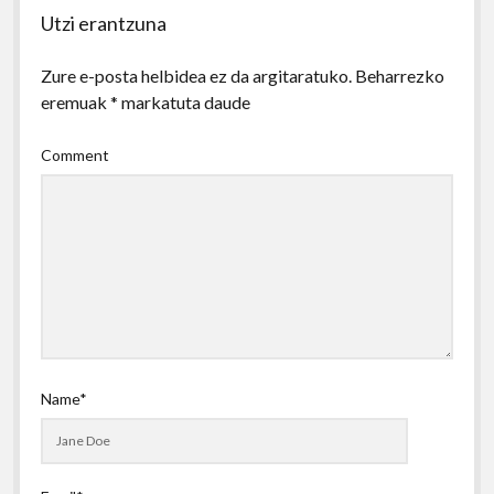
Utzi erantzuna
Zure e-posta helbidea ez da argitaratuko.
Beharrezko
eremuak
*
markatuta daude
Comment
Name*