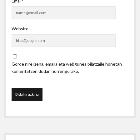
Email*
Website
Gorde nire izena, emaila eta webgunea bilatzaile honetan
komentatzen dudan hurrengorako.
Sidebar