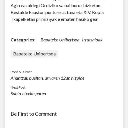
Agirreazaldegi Ordiziko saiuai buruz hizketan.
Bestalde Fauston puntu-eraztuna eta XIV. Kopla
Txapelketan primiziyak e ematen hasiko gea!
Categories:
Bapateko Unibertsoa
Irratsaioak
Bapateko Unibertsoa
Previous Post
Ahuntzak bueltan, urriaren 12an hizpide
Next Post
Sabin-etxeko parea
Be First to Comment