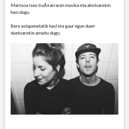
Martxoa Iseo IruÃ±arraren musika eta ahotsarekin
hasi dugu.
Bere astapenetatik hasi eta gaur egun duen
duetoarekin amaitu dugu.