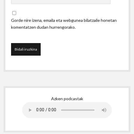
Gorde nire izena, emaila eta webgunea bilatzaile honetan
komentatzen dudan hurrengorako.
Sidebar
Azken podcastak