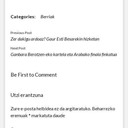
Categories:
Berriak
Previous Post
Zer dakigu ardoaz? Gaur Esti Besarekin hizketan
Next Post
Ganbara Berotzen-eko kartela eta Arabako finala finkatua
Be First to Comment
Utzi erantzuna
Zure e-posta helbidea ez da argitaratuko.
Beharrezko
eremuak
*
markatuta daude