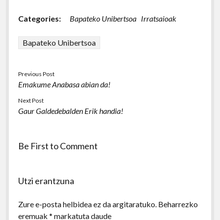
Categories:
Bapateko Unibertsoa
Irratsaioak
Bapateko Unibertsoa
Previous Post
Emakume Anabasa abian da!
Next Post
Gaur Galdedebalden Erik handia!
Be First to Comment
Utzi erantzuna
Zure e-posta helbidea ez da argitaratuko.
Beharrezko
eremuak
*
markatuta daude