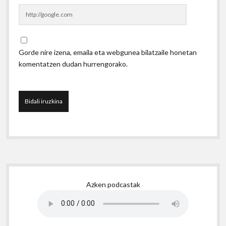
Gorde nire izena, emaila eta webgunea bilatzaile honetan
komentatzen dudan hurrengorako.
Sidebar
Azken podcastak