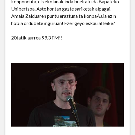
konponduta, etxekolanak inda bueltatu da Bapateko
Unibertsoa. Aste hontan gazte sariketak aipagai,
Amaia Zalduaren puntu eraztuna ta konpaÃ±ia ezin
hobia ordubete inguruan! Ezer geyo eskau al leike?
20tatik aurrea 99.3 FM!!