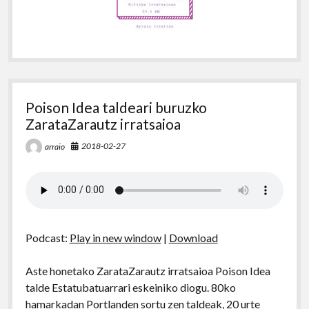
Poison Idea taldeari buruzko
ZarataZarautz irratsaioa
2018-02-27
arraio
Podcast:
Play in new window
|
Download
Aste honetako ZarataZarautz irratsaioa Poison Idea
talde Estatubatuarrari eskeiniko diogu. 80ko
hamarkadan Portlanden sortu zen taldeak, 20 urte