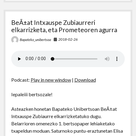
BeÃ±at Intxauspe Zubiaurreri
elkarrizketa, eta Prometeoren agurra
2018-02-26
Bapateko_unibertsoa
Podcast:
Play in new window
|
Download
Iepaleiii bertsozale!
Asteazken honetan Bapateko Unibertsoan BeÃ±at
Intxauspe Zubiaurre elkarrizketatuko dugu.
Belarrioren omenezko 1. bertsopaper lehiaketako
txapeldun moduan. Saturnoko puntu-eraztunetan Elisa