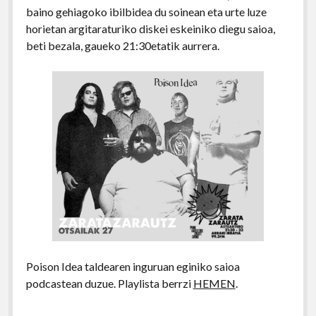
baino gehiagoko ibilbidea du soinean eta urte luze
horietan argitaraturiko diskei eskeiniko diegu saioa,
beti bezala, gaueko 21:30etatik aurrera.
Poison Idea taldearen inguruan eginiko saioa
podcastean duzue. Playlista berrzi
HEMEN
.