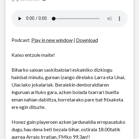
Podcast:
Play in new window
|
Download
Kaixo entzule maite!
Biharko saioan saskibaloiari eskainiko dizkiogu
hainbat minutu, gurean izango direlako Larra eta Unai,
Ulaciako jokalariak. Beraiekin denboraldiaren
inguruan arituko gara, azken bolada txarrari buelta
eman nahian dabiltza, horretarako pare bat fitxaketa
ere egin dituzte.
Honez gain playeroen azken jardunaldia errepasatuko
dugu, hau dena beti bezala bihar, ostirala 18.00tatik
aurrea Arraio Irratian, FMko 99.3an!!