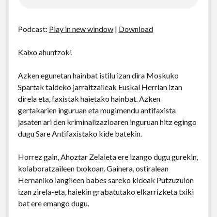
Podcast:
Play in new window
|
Download
Kaixo ahuntzok!
Azken egunetan hainbat istilu izan dira Moskuko
Spartak taldeko jarraitzaileak Euskal Herrian izan
direla eta, faxistak haietako hainbat. Azken
gertakarien inguruan eta mugimendu antifaxista
jasaten ari den kriminalizazioaren inguruan hitz egingo
dugu Sare Antifaxistako kide batekin.
Horrez gain, Ahoztar Zelaieta ere izango dugu gurekin,
kolaboratzaileen txokoan. Gainera, ostiralean
Hernaniko langileen babes sareko kideak Putzuzulon
izan zirela-eta, haiekin grabatutako elkarrizketa txiki
bat ere emango dugu.