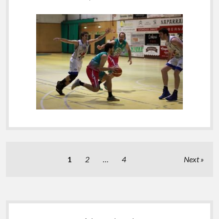
Posts
1
2
…
4
Next
pagination
Sidebar