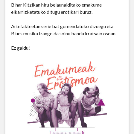
Bihar Kitzikan hiru belaunalditako emakume
elkarrizketatuko ditugu erotikari buruz.
Artefakteetan serie bat gomendatuko dizuegu eta
Blues musika izango da soinu banda irratsaio osoan.
Ez galdu!