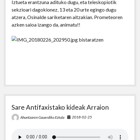
Iztueta erantzuna adituko dugu, eta teleskopiotik
sekzioari dagokionez, 13 eta 20 urte egingo dugu
atzera, Osinalde sariketaren aitzakian. Prometeoren
azken saioa izango da, animatu!!
Sare Antifaxistako kideak Arraion
2018-02-25
Ahuntzaren Gauerdiko Eztula