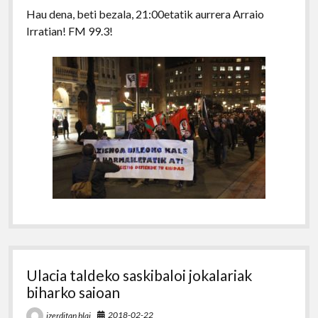
Hau dena, beti bezala, 21:00etatik aurrera Arraio
Irratian! FM 99.3!
Ulacia taldeko saskibaloi jokalariak
biharko saioan
2018-02-22
izerditan blai