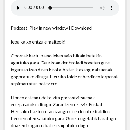
Podcast:
Play in new window
|
Download
Iepa kaixo entzule maiteok!
Oporrak hartu baino lehen saio bikain batekin
agurtuko gara. Gaurkoan denbroladi honetan gure
inguruan izan diren kirol albisterik esanguratsuenak
gogoratuko ditugu. Herriko talde ezberdinen lorpenak
azpimarratuz batez ere.
Honen ostean udako zita garrantzitsuenak
errepasatuko ditugu. Zarautzen ez ezik Euskal
Herriako bazterretan izango diren kirol ekitaldien
berri ematen saiatuko gara. Gure mugetatik haratago
doazen frogaren bat ere aipatuko dugu.