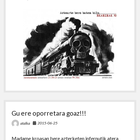
Gu ere oporretara goaz!!!
2015-06-25
atalka
Madame kroasan bere azterketen infernutik atera