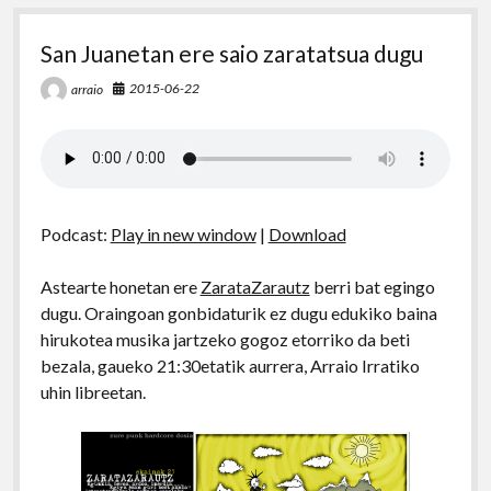
San Juanetan ere saio zaratatsua dugu
2015-06-22
arraio
Podcast:
Play in new window
|
Download
Astearte honetan ere
ZarataZarautz
berri bat egingo
dugu. Oraingoan gonbidaturik ez dugu edukiko baina
hirukotea musika jartzeko gogoz etorriko da beti
bezala, gaueko 21:30etatik aurrera, Arraio Irratiko
uhin libreetan.