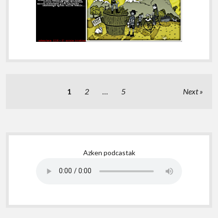
Posts
1
2
…
5
Next
pagination
Sidebar
Azken podcastak