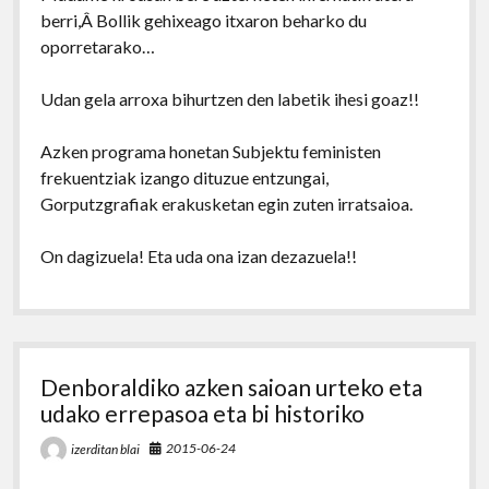
berri,Â Bollik gehixeago itxaron beharko du
oporretarako…
Udan gela arroxa bihurtzen den labetik ihesi goaz!!
Azken programa honetan Subjektu feministen
frekuentziak izango dituzue entzungai,
Gorputzgrafiak erakusketan egin zuten irratsaioa.
On dagizuela! Eta uda ona izan dezazuela!!
Denboraldiko azken saioan urteko eta
udako errepasoa eta bi historiko
2015-06-24
izerditan blai