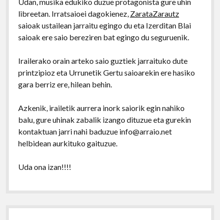
Udan, musika edukiko duzue protagonista gure uhin
libreetan. Irratsaioei dagokienez,
ZarataZarautz
saioak ustailean jarraitu egingo du eta Izerditan Blai
saioak ere saio bereziren bat egingo du seguruenik.
Irailerako orain arteko saio guztiek jarraituko dute
printzipioz eta Urrunetik Gertu saioarekin ere hasiko
gara berriz ere, hilean behin.
Azkenik, irailetik aurrera inork saiorik egin nahiko
balu, gure uhinak zabalik izango dituzue eta gurekin
kontaktuan jarri nahi baduzue info@arraio.net
helbidean aurkituko gaituzue.
Uda ona izan!!!!