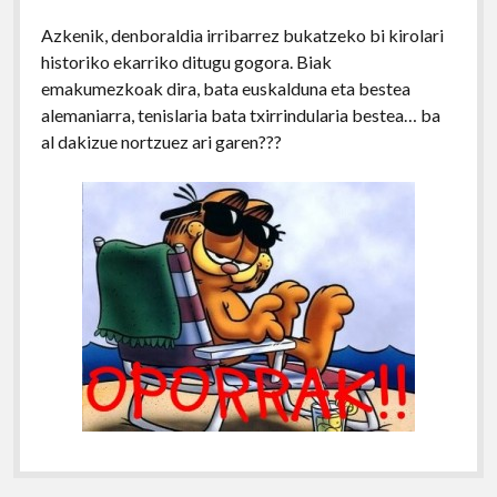
Azkenik, denboraldia irribarrez bukatzeko bi kirolari
historiko ekarriko ditugu gogora. Biak
emakumezkoak dira, bata euskalduna eta bestea
alemaniarra, tenislaria bata txirrindularia bestea… ba
al dakizue nortzuez ari garen???