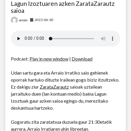
Lagun Izoztuaren azken ZarataZarautz
saioa
2015-06-30
arraio
Podcast:
Play in new window
|
Download
Udan sartu gara eta Arraio Irratiko saio gehienek
oporrak hartuko dituzte Irailean gogo biziz itzultzeko.
Ez dakigu ziur
ZarataZarautz
saioak uztailean
jarraituko duen (lan kontuan medio) baina Lagun
Izoztuak gaur azken saioa egingo du, merezitako
deskantsua hartzeko.
Gogoratu zita zaratatsua duzuela gaur 21:30etatik
aurrera, Arraio Irratiaren uhin libreetan.