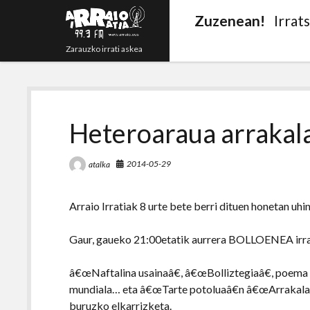
Zuzenean!
Irrat
Zarauzko irrati askea
Heteroaraua arrakal
2014-05-29
atalka
Arraio Irratiak 8 urte bete berri dituen honetan uh
Gaur, gaueko 21:00etatik aurrera BOLLOENEA irrat
â€œNaftalina usainaâ€, â€œBolliztegiaâ€, poema 
mundiala… eta â€œTarte potoluaâ€n â€œArrakalak
buruzko elkarrizketa.