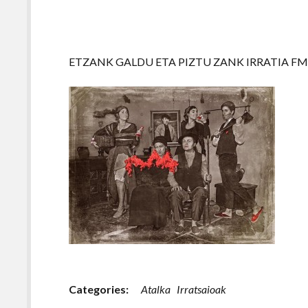
ETZANK GALDU ETA PIZTU ZANK IRRATIA FMko
Categories:
Atalka
Irratsaioak