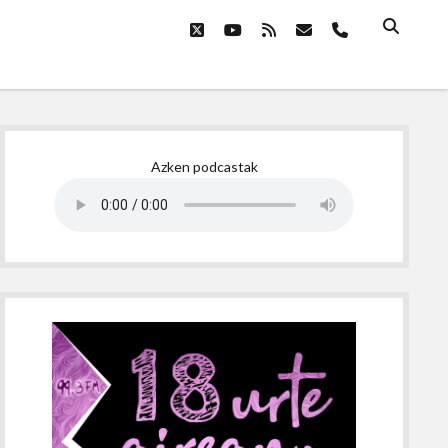
twitter
youtube
rss
email
phone
Sidebar
Azken podcastak