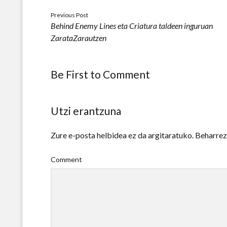
Previous Post
Behind Enemy Lines eta Criatura taldeen inguruan
ZarataZarautzen
Be First to Comment
Utzi erantzuna
Zure e-posta helbidea ez da argitaratuko.
Beharre
Comment