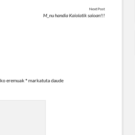
Next Post
M_nu handia Kaiolatik saioan!!!
zko eremuak
*
markatuta daude