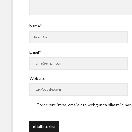
Name*
Email*
Website
Gorde nire izena, emaila eta webgunea bilatzaile 