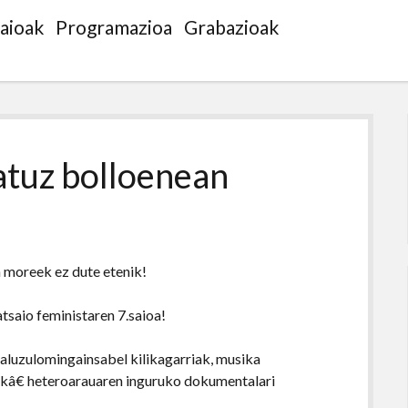
saioak
Programazioa
Grabazioak
atuz bolloenean
in moreek ez dute etenik!
saio feministaren 7.saioa!
aluzulomingainsabel kilikagarriak, musika
â€ heteroarauaren inguruko dokumentalari