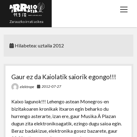
open
menu
Zarauzko irrati askea
Zuzenean!
Hilabetea:
uztaila 2012
Irratsaioak
Programazioa
Grabazioak
Gaur ez da Kaiolatik saiorik egongo!!!
twitter
youtube
rss
email
phone
2012-07-27
elektrope
Kaixo lagunok!!! Lehengo astean Monegros-en
bizitakoaren kronikak itxaron egin beharko du
hurrengo asterarte, izan ere, gaur Musika Â Plazan
dugun zita elektronikoagatik, ezingo dugu saioa egin.
Beraz badakizue, elektronika gosez bazarete, gaur