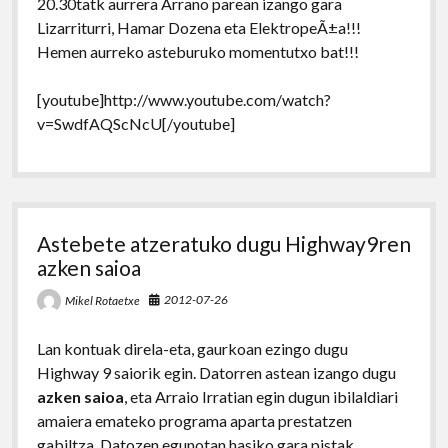
20.30tatk aurrera Arrano parean izango gara
Lizarriturri, Hamar Dozena eta ElektropeÃ±a!!!
Hemen aurreko asteburuko momentutxo bat!!!
[youtube]http://www.youtube.com/watch?
v=SwdfAQScNcU[/youtube]
Astebete atzeratuko dugu Highway9ren
azken saioa
2012-07-26
Mikel Rotaetxe
Lan kontuak direla-eta, gaurkoan ezingo dugu
Highway 9 saiorik egin. Datorren astean izango dugu
azken saioa
, eta Arraio Irratian egin dugun ibilaldiari
amaiera emateko programa aparta prestatzen
gabiltza. Datozen egunotan hasiko gara pistak