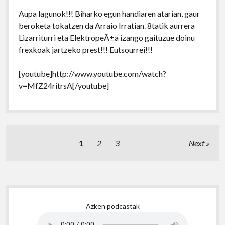
Aupa lagunok!!! Biharko egun handiaren atarian, gaur
beroketa tokatzen da Arraio Irratian. 8tatik aurrera
Lizarriturri eta ElektropeÃ±a izango gaituzue doinu
frexkoak jartzeko prest!!! Eutsourrei!!!
[youtube]http://www.youtube.com/watch?
v=MfZ24ritrsA[/youtube]
Posts
1
2
3
Next
pagination
Sidebar
Azken podcastak