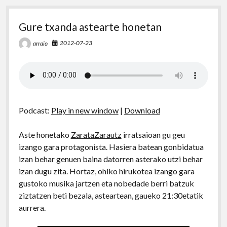
Gure txanda astearte honetan
2012-07-23
arraio
Podcast:
Play in new window
|
Download
Aste honetako
ZarataZarautz
irratsaioan gu geu
izango gara protagonista. Hasiera batean gonbidatua
izan behar genuen baina datorren asterako utzi behar
izan dugu zita. Hortaz, ohiko hirukotea izango gara
gustoko musika jartzen eta nobedade berri batzuk
ziztatzen beti bezala, asteartean, gaueko 21:30etatik
aurrera.