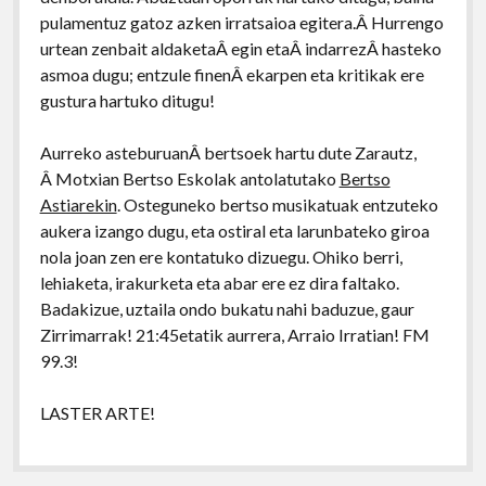
pulamentuz gatoz azken irratsaioa egitera.Â Hurrengo
urtean zenbait aldaketaÂ egin etaÂ indarrezÂ hasteko
asmoa dugu; entzule finenÂ ekarpen eta kritikak ere
gustura hartuko ditugu!
Aurreko asteburuanÂ bertsoek hartu dute Zarautz,
Â Motxian Bertso Eskolak antolatutako
Bertso
Astiarekin
. Osteguneko bertso musikatuak entzuteko
aukera izango dugu, eta ostiral eta larunbateko giroa
nola joan zen ere kontatuko dizuegu. Ohiko berri,
lehiaketa, irakurketa eta abar ere ez dira faltako.
Badakizue, uztaila ondo bukatu nahi baduzue, gaur
Zirrimarrak! 21:45etatik aurrera, Arraio Irratian! FM
99.3!
LASTER ARTE!