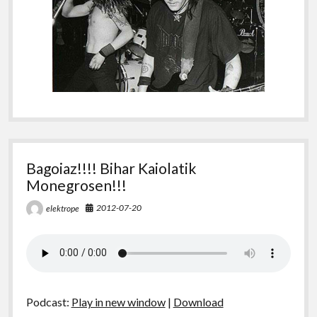
Bagoiaz!!!! Bihar Kaiolatik
Monegrosen!!!
2012-07-20
elektrope
Podcast:
Play in new window
|
Download