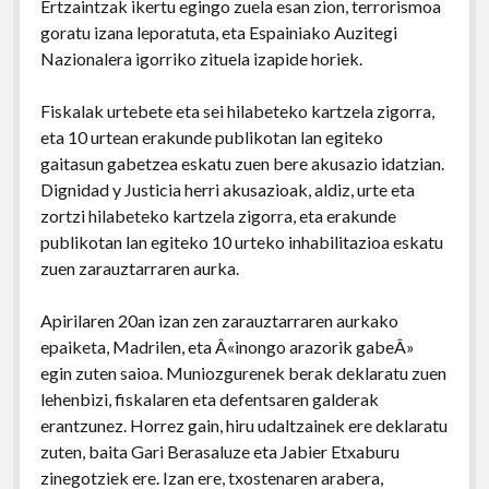
Ertzaintzak ikertu egingo zuela esan zion, terrorismoa
goratu izana leporatuta, eta Espainiako Auzitegi
Nazionalera igorriko zituela izapide horiek.
Fiskalak urtebete eta sei hilabeteko kartzela zigorra,
eta 10 urtean erakunde publikotan lan egiteko
gaitasun gabetzea eskatu zuen bere akusazio idatzian.
Dignidad y Justicia herri akusazioak, aldiz, urte eta
zortzi hilabeteko kartzela zigorra, eta erakunde
publikotan lan egiteko 10 urteko inhabilitazioa eskatu
zuen zarauztarraren aurka.
Apirilaren 20an izan zen zarauztarraren aurkako
epaiketa, Madrilen, eta Â«inongo arazorik gabeÂ»
egin zuten saioa. Muniozgurenek berak deklaratu zuen
lehenbizi, fiskalaren eta defentsaren galderak
erantzunez. Horrez gain, hiru udaltzainek ere deklaratu
zuten, baita Gari Berasaluze eta Jabier Etxaburu
zinegotziek ere. Izan ere, txostenaren arabera,