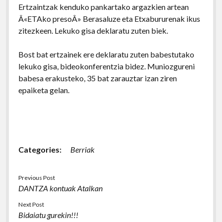
Ertzaintzak kenduko pankartako argazkien artean
Â«ETAko presoÂ» Berasaluze eta Etxabururenak ikus
zitezkeen. Lekuko gisa deklaratu zuten biek.
Bost bat ertzainek ere deklaratu zuten babestutako
lekuko gisa, bideokonferentzia bidez. Muniozgureni
babesa erakusteko, 35 bat zarauztar izan ziren
epaiketa gelan.
Categories:
Berriak
Previous Post
DANTZA kontuak Atalkan
Next Post
Bidaiatu gurekin!!!