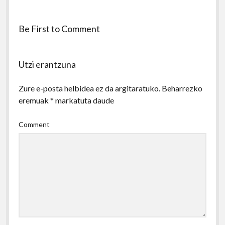
Be First to Comment
Utzi erantzuna
Zure e-posta helbidea ez da argitaratuko.
Beharrezko
eremuak
*
markatuta daude
Comment