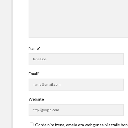
Name*
Email*
Website
Gorde nire izena, emaila eta webgunea bilatzaile 