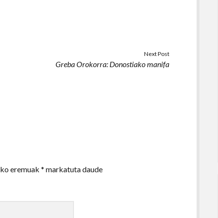
Next Post
Greba Orokorra: Donostiako manifa
zko eremuak
*
markatuta daude