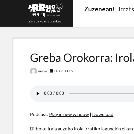
Zuzenean!
Irrat
Zarauzko irrati askea
Greba Orokorra: Irol
2012-03-29
arraio
Podcast:
Play in new window
|
Download
Bilboko Irala auzoko
Irola Irratiko
lagunekin elkarr