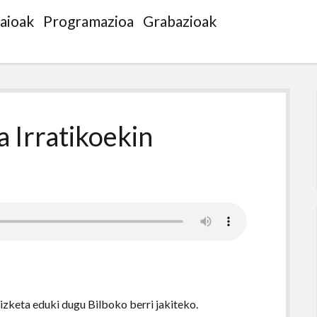
saioak
Programazioa
Grabazioak
a Irratikoekin
izketa eduki dugu Bilboko berri jakiteko.