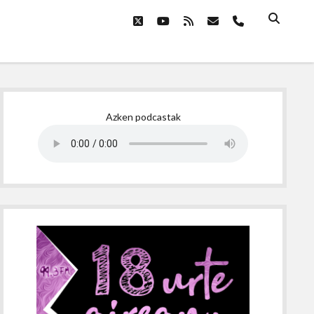
twitter
youtube
rss
email
phone
Sidebar
Azken podcastak