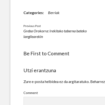
Categories:
Berriak
Previous Post
Greba Orokorra: Irekitako taberna bateko
langilearekin
Be First to Comment
Utzi erantzuna
Zure e-posta helbidea ez da argitaratuko.
Beharre
Comment