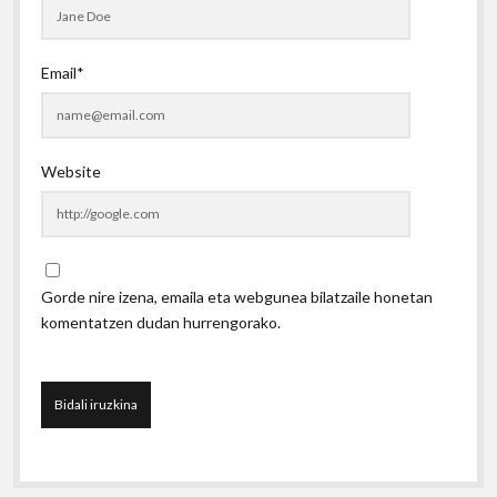
Email*
Website
Gorde nire izena, emaila eta webgunea bilatzaile honetan
komentatzen dudan hurrengorako.