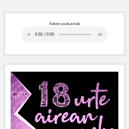
Sidebar
Azken podcastak