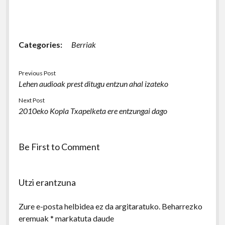
Categories:
Berriak
Previous Post
Lehen audioak prest ditugu entzun ahal izateko
Next Post
2010eko Kopla Txapelketa ere entzungai dago
Be First to Comment
Utzi erantzuna
Zure e-posta helbidea ez da argitaratuko.
Beharrezko
eremuak
*
markatuta daude