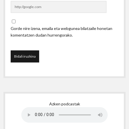
Gorde nire izena, emaila eta webgunea bilatzaile honetan
komentatzen dudan hurrengorako.
Sidebar
Azken podcastak