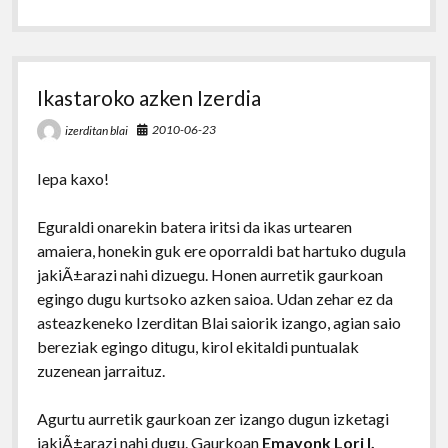
Ikastaroko azken Izerdia
2010-06-23
izerditan blai
Iepa kaxo!
Eguraldi onarekin batera iritsi da ikas urtearen
amaiera, honekin guk ere oporraldi bat hartuko dugula
jakiÃ±arazi nahi dizuegu. Honen aurretik gaurkoan
egingo dugu kurtsoko azken saioa. Udan zehar ez da
asteazkeneko Izerditan Blai saiorik izango, agian saio
bereziak egingo ditugu, kirol ekitaldi puntualak
zuzenean jarraituz.
Agurtu aurretik gaurkoan zer izango dugun izketagi
jakiÃ±arazi nahi dugu. Gaurkoan
Emayonk Lori I.