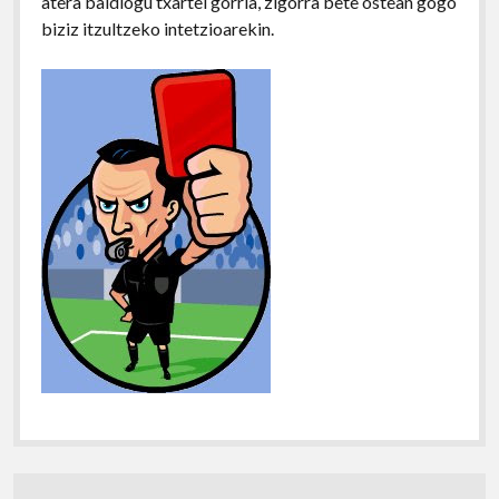
atera baidiogu txartel gorria, zigorra bete ostean gogo
biziz itzultzeko intetzioarekin.