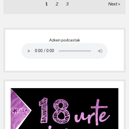
Posts
1
2
3
Next
pagination
Sidebar
Azken podcastak