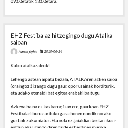
09:00etatik 13:00etara.
EHZ Festibalaz hitzegingo dugu Atalka
saioan
2010-06-24
human_rights
Kaixo atalkazaleok!
Lehengo astean aipatu bezala, ATALKAren azken saioa
(oraingoz!) izango dugu gaur, opor usainak horditurik,
eta udako etenaldi bat egitea erabaki baitugu.
Azkena baina ez kaxkarra; izan ere, gaurkoan EHZ
Festibalari buruz arituko gara: honen nondik norako
guztiak xokomiatuz. Eta nola ez, jaialdian bertan ikusi-
entzun ahal izango diren talde ezberdinen musika