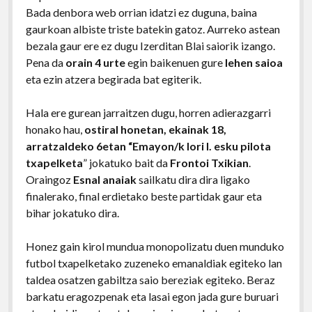
Bada denbora web orrian idatzi ez duguna, baina
gaurkoan albiste triste batekin gatoz. Aurreko astean
bezala gaur ere ez dugu Izerditan Blai saiorik izango.
Pena da
orain 4 urte
egin baikenuen gure
lehen saioa
eta ezin atzera begirada bat egiterik.
Hala ere gurean jarraitzen dugu, horren adierazgarri
honako hau,
ostiral honetan, ekainak 18,
arratzaldeko 6etan “Emayon/k lori I. esku pilota
txapelketa
” jokatuko bait da
Frontoi Txikian
.
Oraingoz
Esnal anaiak
sailkatu dira dira ligako
finalerako, final erdietako beste partidak gaur eta
bihar jokatuko dira.
Honez gain kirol mundua monopolizatu duen munduko
futbol txapelketako zuzeneko emanaldiak egiteko lan
taldea osatzen gabiltza saio bereziak egiteko. Beraz
barkatu eragozpenak eta lasai egon jada gure buruari