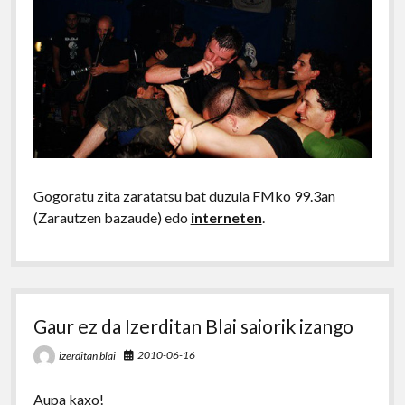
Gogoratu zita zaratatsu bat duzula FMko 99.3an
(Zarautzen bazaude) edo
interneten
.
Gaur ez da Izerditan Blai saiorik izango
2010-06-16
izerditan blai
Aupa kaxo!