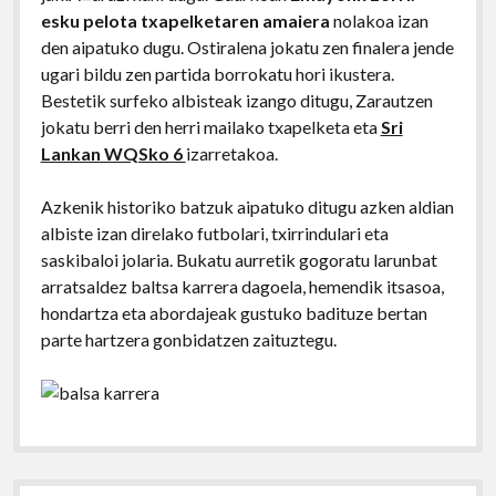
esku pelota txapelketaren amaiera
nolakoa izan
den aipatuko dugu. Ostiralena jokatu zen finalera jende
ugari bildu zen partida borrokatu hori ikustera.
Bestetik surfeko albisteak izango ditugu, Zarautzen
jokatu berri den herri mailako txapelketa eta
Sri
Lankan WQSko 6
izarretakoa.
Azkenik historiko batzuk aipatuko ditugu azken aldian
albiste izan direlako futbolari, txirrindulari eta
saskibaloi jolaria. Bukatu aurretik gogoratu larunbat
arratsaldez baltsa karrera dagoela, hemendik itsasoa,
hondartza eta abordajeak gustuko badituze bertan
parte hartzera gonbidatzen zaituztegu.