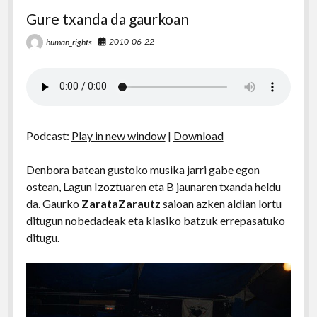
Gure txanda da gaurkoan
2010-06-22
human_rights
Podcast:
Play in new window
|
Download
Denbora batean gustoko musika jarri gabe egon
ostean, Lagun Izoztuaren eta B jaunaren txanda heldu
da. Gaurko
ZarataZarautz
saioan azken aldian lortu
ditugun nobedadeak eta klasiko batzuk errepasatuko
ditugu.