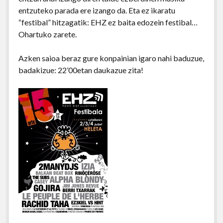
entzuteko parada ere izango da. Eta ez ikaratu
“festibal” hitzagatik: EHZ ez baita edozein festibal…
Ohartuko zarete.
Azken saioa beraz gure konpainian igaro nahi baduzue,
badakizue: 22’00etan daukazue zita!