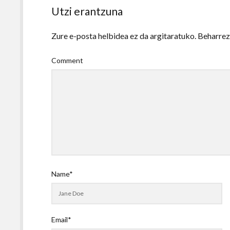
Utzi erantzuna
Zure e-posta helbidea ez da argitaratuko.
Beharre
Comment
Name*
Email*