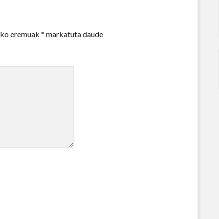
zko eremuak
*
markatuta daude