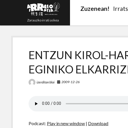
Zuzenean!
Irrat
Zarauzko irrati askea
ENTZUN KIROL-HAR
EGINIKO ELKARRI
2009-12-26
izerditan blai
Podcast:
Play in new window
|
Download