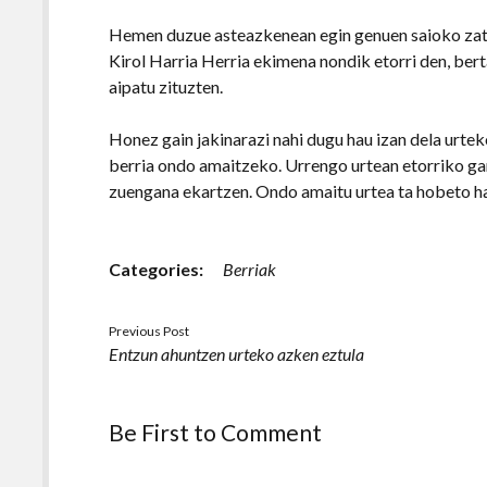
Hemen duzue asteazkenean egin genuen saioko zati
Kirol Harria Herria ekimena nondik etorri den, bert
aipatu zituzten.
Honez gain jakinarazi nahi dugu hau izan dela urte
berria ondo amaitzeko. Urrengo urtean etorriko gar
zuengana ekartzen. Ondo amaitu urtea ta hobeto ha
Categories:
Berriak
Previous Post
Entzun ahuntzen urteko azken eztula
Be First to Comment