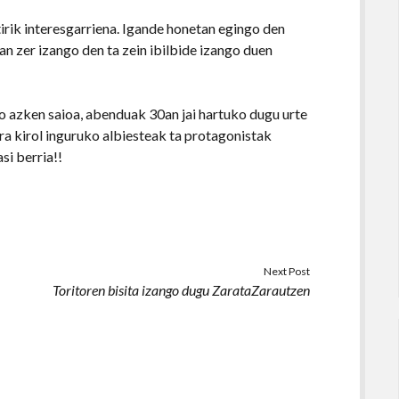
rik interesgarriena. Igande honetan egingo den
an zer izango den ta zein ibilbide izango duen
ko azken saioa, abenduak 30an jai hartuko dugu urte
a kirol inguruko albiesteak ta protagonistak
si berria!!
Next Post
Toritoren bisita izango dugu ZarataZarautzen