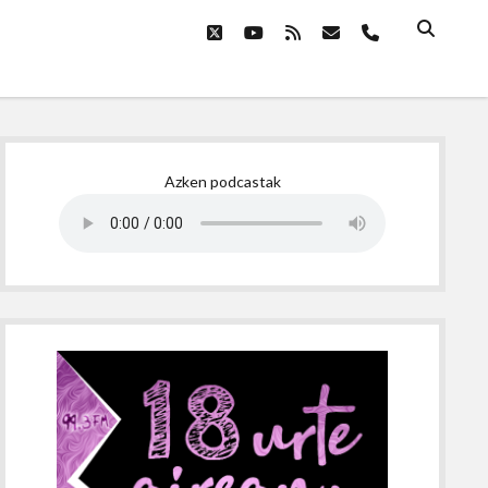
twitter
youtube
rss
email
phone
Sidebar
Azken podcastak