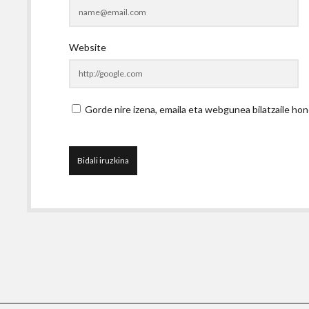
Website
Gorde nire izena, emaila eta webgunea bilatzaile 