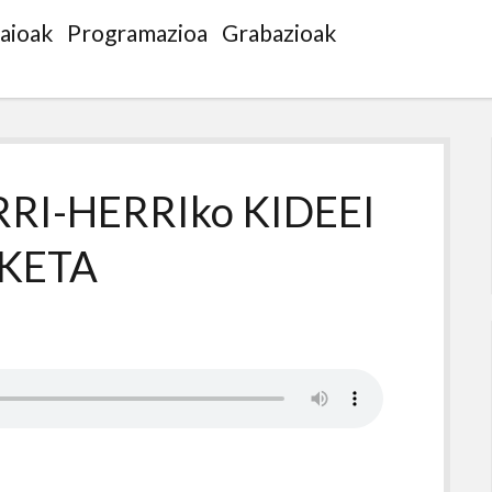
saioak
Programazioa
Grabazioak
RI-HERRIko KIDEEI
ZKETA