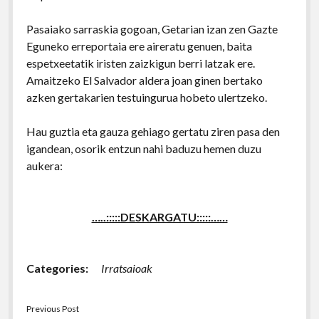
Pasaiako sarraskia gogoan, Getarian izan zen Gazte
Eguneko erreportaia ere aireratu genuen, baita
espetxeetatik iristen zaizkigun berri latzak ere.
Amaitzeko El Salvador aldera joan ginen bertako
azken gertakarien testuingurua hobeto ulertzeko.
Hau guztia eta gauza gehiago gertatu ziren pasa den
igandean, osorik entzun nahi baduzu hemen duzu
aukera:
…..:::::DESKARGATU:::::……
Categories:
Irratsaioak
Previous Post