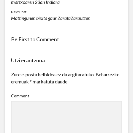
martxoaren 23an Indiara
Next Post
Mattingunen bixita gaur ZarataZarautzen
Be First to Comment
Utzi erantzuna
Zure e-posta helbidea ez da argitaratuko.
Beharrezko
eremuak
*
markatuta daude
Comment