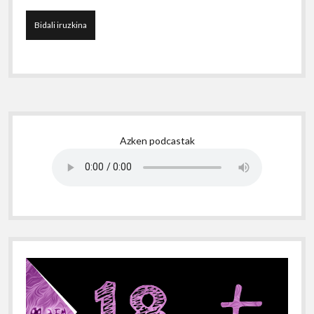
Sidebar
Azken podcastak