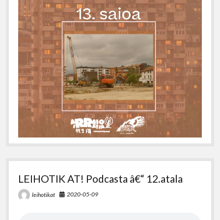
LEIHOTIK AT! Podcasta â€“ 12.atala
2020-05-09
leihotikat