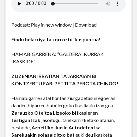
Podcast:
Play in new window
|
Download
Findu belarriya ta zorroztu ikuspuntua!
HAMABIGARRENA: “GALDERA IKURRAK
IKASKIDE”
ZUZENIAN IRRATIAN TA JARRAIAN BI
KONTZERTU EAR, PETTI TA PEROTA CHINGO!
Hamabigarren atal hontan ziurgabetasun egoeran
dauden bigarren batxilergoko ikasliakin izan gea.
Zarauzko Oteitza Lizeoko bi ikasleren
testigantzak
jasoitugu, ta elkarrizketako atalian,
bestalde,
Azpeitiko Ikasle Autodefentsa
Sarekuakin solasalditxo bat
euki deu ikasketa