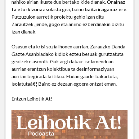
nahiko airian ikuste due bertako kide dianak.
Orainaz
ta etorkizunaz
solastu gea, baino
baita iraganaz ere
:
Putzuzulon aurretik proiektu gehio izan ditu
Zarautzek, jende, gogo eta animo ezberdinakin bizitu
izan dianak.
Osasun eta krisi sozial honen aurrian, Zarauzko Danda
Gazte Asanbladako kidiok ezteu besuak gurutzatuta
geatzeko asmoik. Guk argi dakau: isolamenduan
aurrian erantzun kolektibua ta desinformaziyuan
aurrian begirada kritikua. Etxian gaude, bakartuta,
isolatutaâ€¦ Baino ez dezaun egoera ontzat eman.
Entzun Leihotik At!