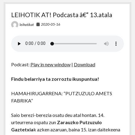
LEIHOTIK AT! Podcasta â€“ 13.atala
2020-05-16
leihotikat
Podcast:
Play in new window
|
Download
Findu belarriya ta zorroztu ikuspuntua!
HAMAHIRUGARRENA: “PUTZUZULO AMETS
FABRIKA”
Saio berezi-berezia osatu deu atal hontan. 14.
urteurrena ospatu zun
Zarauzko Putzuzulo
Gaztetxia
k azken azaruan, baina 15. izan daitekeena