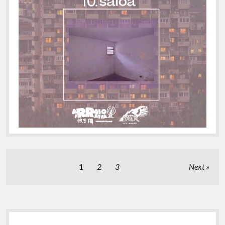
Posts
1
2
3
Next
pagination
Sidebar