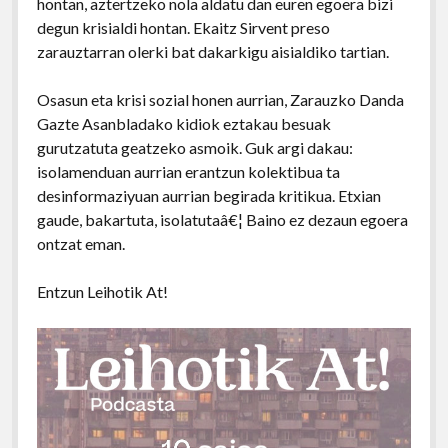
hontan, aztertzeko nola aldatu dan euren egoera bizi
degun krisialdi hontan. Ekaitz Sirvent preso
zarauztarran olerki bat dakarkigu aisialdiko tartian.
Osasun eta krisi sozial honen aurrian, Zarauzko Danda
Gazte Asanbladako kidiok eztakau besuak
gurutzatuta geatzeko asmoik. Guk argi dakau:
isolamenduan aurrian erantzun kolektibua ta
desinformaziyuan aurrian begirada kritikua. Etxian
gaude, bakartuta, isolatutaâ€¦ Baino ez dezaun egoera
ontzat eman.
Entzun Leihotik At!