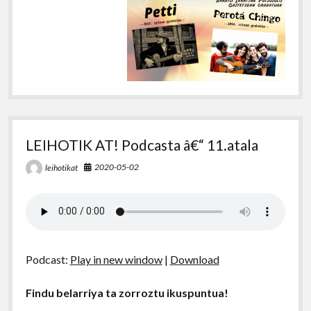
LEIHOTIK AT! Podcasta â€“ 11.atala
2020-05-02
leihotikat
Podcast:
Play in new window
|
Download
Findu belarriya ta zorroztu ikuspuntua!