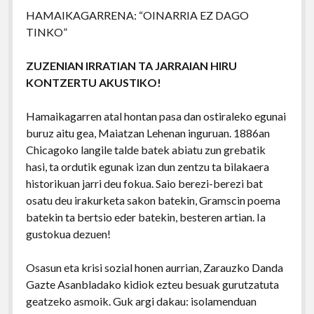
HAMAIKAGARRENA: “OINARRIA EZ DAGO
TINKO”
ZUZENIAN IRRATIAN TA JARRAIAN HIRU
KONTZERTU AKUSTIKO!
Hamaikagarren atal hontan pasa dan ostiraleko egunai
buruz aitu gea, Maiatzan Lehenan inguruan. 1886an
Chicagoko langile talde batek abiatu zun grebatik
hasi, ta ordutik egunak izan dun zentzu ta bilakaera
historikuan jarri deu fokua. Saio berezi-berezi bat
osatu deu irakurketa sakon batekin, Gramscin poema
batekin ta bertsio eder batekin, besteren artian. Ia
gustokua dezuen!
Osasun eta krisi sozial honen aurrian, Zarauzko Danda
Gazte Asanbladako kidiok ezteu besuak gurutzatuta
geatzeko asmoik. Guk argi dakau: isolamenduan