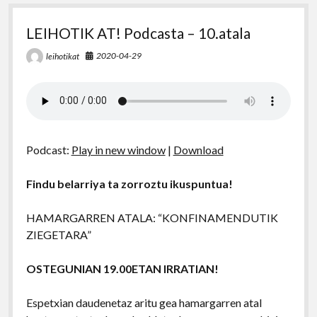
LEIHOTIK AT! Podcasta – 10.atala
2020-04-29
leihotikat
Podcast:
Play in new window
|
Download
Findu belarriya ta zorroztu ikuspuntua!
HAMARGARREN ATALA: “KONFINAMENDUTIK
ZIEGETARA”
OSTEGUNIAN 19.00ETAN IRRATIAN!
Espetxian daudenetaz aritu gea hamargarren atal