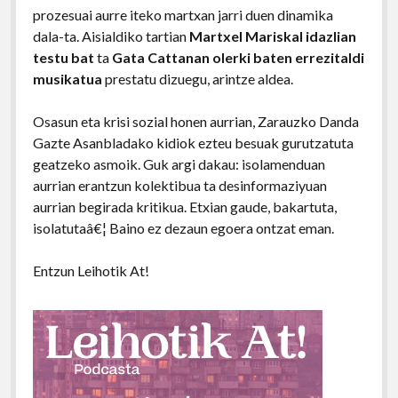
prozesuai aurre iteko martxan jarri duen dinamika
dala-ta. Aisialdiko tartian
Martxel Mariskal idazlian
testu bat
ta
Gata Cattanan olerki baten errezitaldi
musikatua
prestatu dizuegu, arintze aldea.
Osasun eta krisi sozial honen aurrian, Zarauzko Danda
Gazte Asanbladako kidiok ezteu besuak gurutzatuta
geatzeko asmoik. Guk argi dakau: isolamenduan
aurrian erantzun kolektibua ta desinformaziyuan
aurrian begirada kritikua. Etxian gaude, bakartuta,
isolatutaâ€¦ Baino ez dezaun egoera ontzat eman.
Entzun Leihotik At!