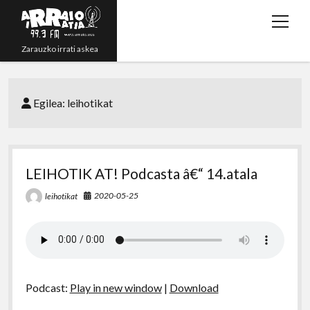
open
menu
Zarauzko irrati askea
Zuzenean!
Egilea:
leihotikat
Irratsaioak
Programazioa
Grabazioak
LEIHOTIK AT! Podcasta â€“ 14.atala
twitter
youtube
rss
email
phone
2020-05-25
leihotikat
Podcast:
Play in new window
|
Download