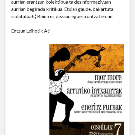
aurrian erantzun kolektibua ta desinformaziyuan
aurrian begirada kritikua. Etxian gaude, bakartuta,
isolatutaâ€¦ Baino ez dezaun egoera ontzat eman.
Entzun Leihotik At!