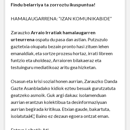
Findu belarriya ta zorroztu ikuspuntua!
HAMALAUGARRENA: “IZAN KOMUNIKABIDE”
Zarauzko
Arraio Irratiak
hamalaugarren
urteurrena
ospatu du pasa dan astian. Putzuzulo
gaztetxia okupatu bezain pronto hasi zituen lehen
emanaldiak, eta sortze prozesu hortaz, irrati libreen
funtzio eta uholdeaz, Arraioren bilakaeraz eta
testuinguru mediatikoaz aritu gea hizketan.
Osasun eta krisi sozial honen aurrian, Zarauzko Danda
Gazte Asanbladako kidiok ezteu besuak gurutzatuta
geatzeko asmoik. Guk argi dakau: isolamenduan
aurrian erantzun kolektibua ta desinformaziyuan
aurrian begirada kritikua. Etxian gaude, bakartuta,
isolatutaâ€¦ Baino ez dezaun egoera ontzat eman.
Entzun Leihotik At!